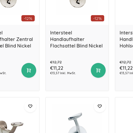
-12%
-12%
el
Intersteel
Inters
halter Zentral
Handlaufhalter
Handl
el Blind Nickel
Flachsattel Blind Nickel
Hohls
€12,72
€12,72
€11,22
€11,22
MwSt.
€13,57 Inkl. MwSt.
€13,57 In