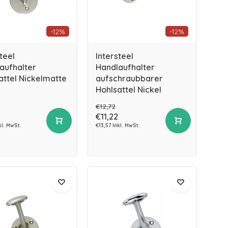
-12%
-12%
teel
Intersteel
aufhalter
Handlaufhalter
attel Nickelmatte
aufschraubbarer
Hohlsattel Nickel
€12,72
€11,22
kl. MwSt.
€13,57 Inkl. MwSt.