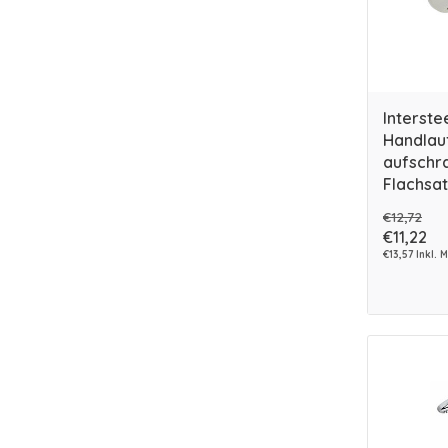
Interste
Handlau
aufschr
Flachsat
€12,72
€11,22
€13,57 Inkl. 