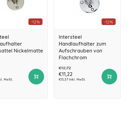
-12%
-12%
teel
Intersteel
aufhalter
Handlaufhalter zum
sattel Nickelmatte
Aufschrauben von
Flachchrom
€12,72
€11,22
kl. MwSt.
€13,57 Inkl. MwSt.