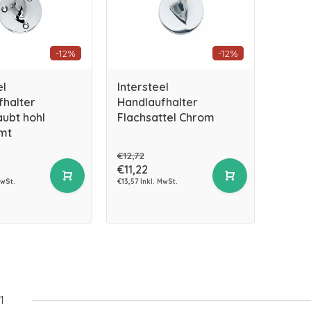
-12%
-12%
el
Intersteel
fhalter
Handlaufhalter
ubt hohl
Flachsattel Chrom
mt
€12,72
€11,22
MwSt.
€13,57 Inkl. MwSt.
1