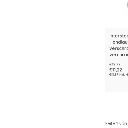
Interste
Handlau
verschra
verchro
€12,72
€11,22
€13,57 Inkl. 
Seite 1 von 