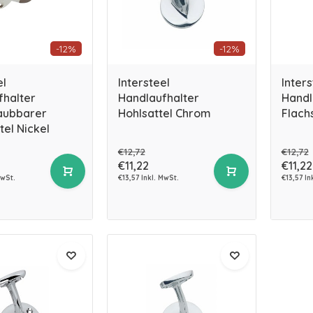
-12%
-12%
el
Intersteel
Inters
fhalter
Handlaufhalter
Handl
aubbarer
Hohlsattel Chrom
Flach
tel Nickel
€12,72
€12,72
€11,22
€11,22
MwSt.
€13,57 Inkl. MwSt.
€13,57 In