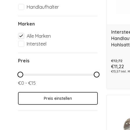
Handlaufhalter
Marken
Interste
Alle Marken
Handlauf
Intersteel
Hohlsatt
Preis
€12,72
€11,22
€13,57 Inkl. 
€0 - €15
Preis einstellen