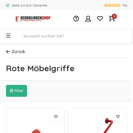
9.6
Geld-zurück-Garantie
Größtes Ange
0
Zurück
Rote Möbelgriffe
Filter