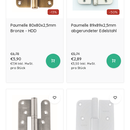
-13%
-50%
Paumelle 80x80x2,5mm
Paumelle 89x89x2,5mm
Bronze - HDD
abgerundeter Edelstahl
€6,78
€5,74
€5,90
€2,89
€7,14 Inkl. MwSt.
€3,50 Inkl. MwSt.
pro Stück
pro Stück