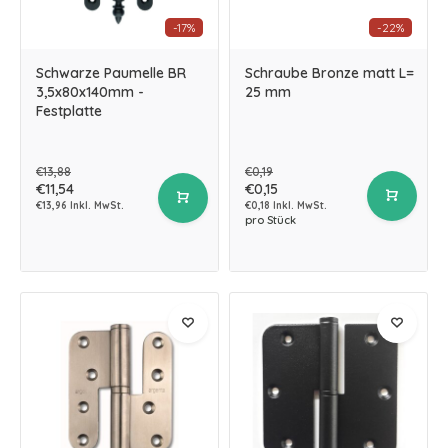
-17%
-22%
Schwarze Paumelle BR
Schraube Bronze matt L=
3,5x80x140mm -
25 mm
Festplatte
€13,88
€0,19
€11,54
€0,15
€13,96 Inkl. MwSt.
€0,18 Inkl. MwSt.
pro Stück