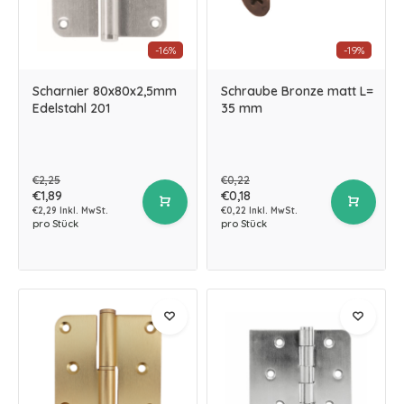
-16%
-19%
Scharnier 80x80x2,5mm
Schraube Bronze matt L=
Edelstahl 201
35 mm
€2,25
€0,22
€1,89
€0,18
€2,29 Inkl. MwSt.
€0,22 Inkl. MwSt.
pro Stück
pro Stück