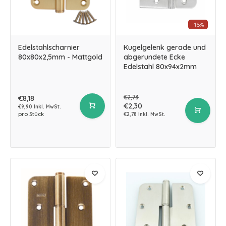
-16%
Edelstahlscharnier
Kugelgelenk gerade und
80x80x2,5mm - Mattgold
abgerundete Ecke
Edelstahl 80x94x2mm
€2,73
€8,18
€2,30
€9,90 Inkl. MwSt.
pro Stück
€2,78 Inkl. MwSt.