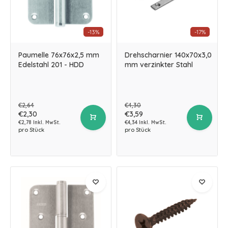
-13%
-17%
Paumelle 76x76x2,5 mm
Drehscharnier 140x70x3,0
Edelstahl 201 - HDD
mm verzinkter Stahl
€2,64
€4,30
€2,30
€3,59
€2,78 Inkl. MwSt.
€4,34 Inkl. MwSt.
pro Stück
pro Stück