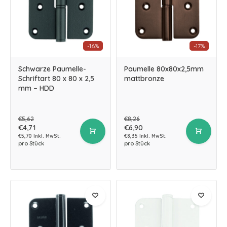
-16%
-17%
Schwarze Paumelle-
Paumelle 80x80x2,5mm
Schriftart 80 x 80 x 2,5
mattbronze
mm – HDD
€5,62
€8,26
€4,71
€6,90
€5,70 Inkl. MwSt.
€8,35 Inkl. MwSt.
pro Stück
pro Stück