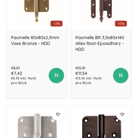
-13%
-13%
Paumelle 80x80x2,5mm
Paumelle BR 3,5x80x140
Vase Bronze - HDD
Altes Rost-Epoxidharz -
HDD
€8,51
€13,31
€7,42
€11,54
€8,98 Inkl. MwSt.
€13,96 Inkl. MwSt.
pro Stück
pro Stück