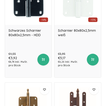
-14%
-13%
Schwarzes Scharnier
Scharnier 80x80x2,5mm
80x80x2,5mm - HDD
weiß
€4,55
€5,95
€3,92
€5,17
€4,74 Inkl. MwSt.
€6,26 Inkl. MwSt.
pro Stück
pro Stück