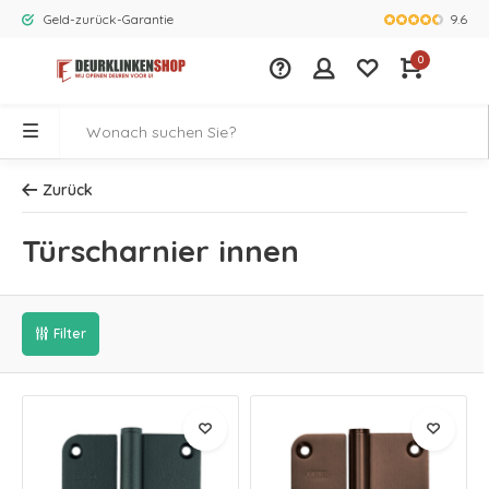
9.6
Geld-zurück-Garantie
Größtes Ange
0
Zurück
Türscharnier innen
Filter