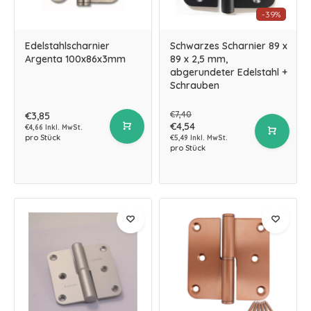
-39%
Edelstahlscharnier
Schwarzes Scharnier 89 x
Argenta 100x86x3mm
89 x 2,5 mm,
abgerundeter Edelstahl +
Schrauben
€7,40
€3,85
€4,54
€4,66 Inkl. MwSt.
pro Stück
€5,49 Inkl. MwSt.
pro Stück