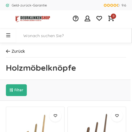
9.6
Geld-zurück-Garantie
Größtes Ange
0
Zurück
Holzmöbelknöpfe
Filter