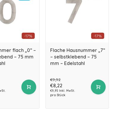
-17%
-17%
mer flach „0“ –
Flache Hausnummer „7“
lebend – 75 mm
– selbstklebend – 75
ahl
mm – Edelstahl
€9,92
€8,22
wSt.
€9,95 Inkl. MwSt.
pro Stück