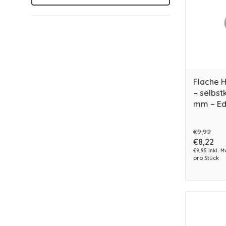
Flache 
– selbst
mm – Ed
€9,92
€8,22
€9,95 Inkl. M
pro Stück