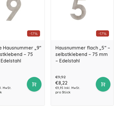
-17%
-17%
e Hausnummer „9“
Hausnummer flach „5“ –
bstklebend – 75
selbstklebend – 75 mm
Edelstahl
– Edelstahl
€9,92
€8,22
l. MwSt.
€9,95 Inkl. MwSt.
k
pro Stück