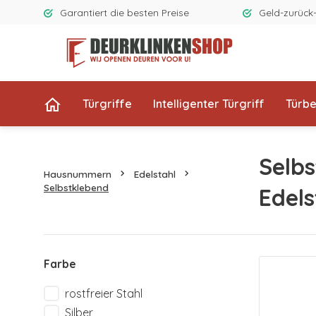
Garantiert die besten Preise
Geld-zurück
Türgriffe
Intelligenter Türgriff
Türb
Selb
Hausnummern
Edelstahl
Selbstklebend
Edels
Farbe
rostfreier Stahl
Silber