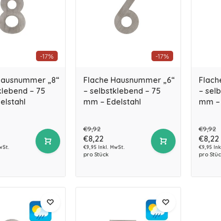
-17%
-17%
Hausnummer „8“
Flache Hausnummer „6“
Flach
klebend – 75
– selbstklebend – 75
– sel
elstahl
mm – Edelstahl
mm – 
€9,92
€9,92
€8,22
€8,22
wSt.
€9,95 Inkl. MwSt.
€9,95 Ink
pro Stück
pro Stüc