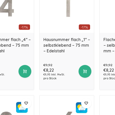
-17%
-17%
mer flach „4“ –
Hausnummer flach „1“ –
Flach
lebend – 75 mm
selbstklebend – 75 mm
– sel
ahl
– Edelstahl
mm – 
€9,92
€9,92
€8,22
€8,22
wSt.
€9,95 Inkl. MwSt.
€9,95 Ink
pro Stück
pro Stüc