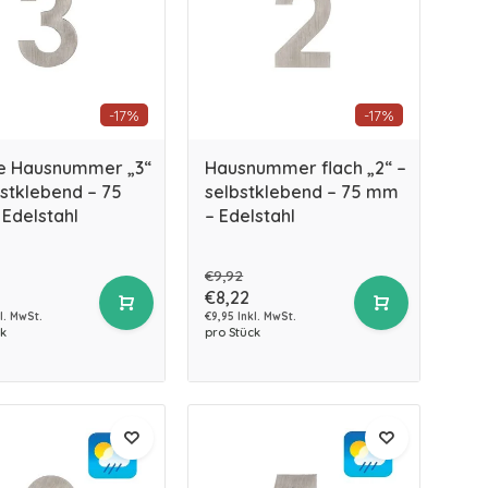
-17%
-17%
e Hausnummer „3“
Hausnummer flach „2“ –
bstklebend – 75
selbstklebend – 75 mm
Edelstahl
– Edelstahl
€9,92
€8,22
l. MwSt.
€9,95 Inkl. MwSt.
k
pro Stück