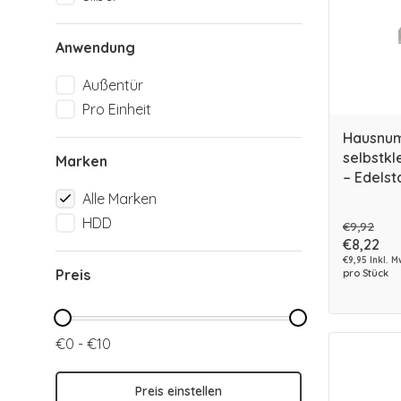
Anwendung
Außentür
Pro Einheit
Hausnum
selbstk
Marken
– Edelst
Alle Marken
HDD
€9,92
€8,22
€9,95 Inkl. M
Preis
pro Stück
€0 - €10
Preis einstellen