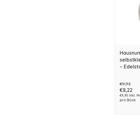
Hausnum
selbstk
– Edelst
€9,92
€8,22
€9,95 Inkl. M
pro Stück