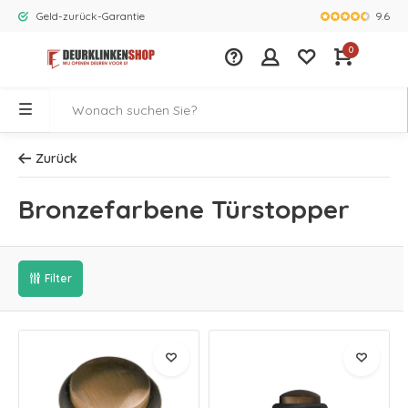
9.6
Geld-zurück-Garantie
Größtes Ange
0
Zurück
Bronzefarbene Türstopper
Filter