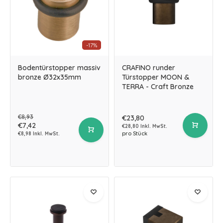
-17%
Bodentürstopper massiv
CRAFINO runder
bronze Ø32x35mm
Türstopper MOON &
TERRA - Craft Bronze
€8,93
€23,80
€7,42
€28,80 Inkl. MwSt.
pro Stück
€8,98 Inkl. MwSt.