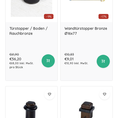
-9%
-17%
Türstopper / Boden /
Wandtürstopper Bronze
Rauchbronze
Ø16x77
€61,90
€10,83
€56,20
€9,01
€68,00 Inkl. MwSt.
€10,90 Inkl. MwSt.
pro Stück