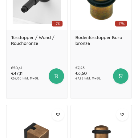
-7%
-17%
Türstopper / Wand /
Bodentürstopper Bora
Rauchbronze
bronze
€50,41
€7,93
€47,11
€6,60
€57,00 Inkl. MwSt.
€7,98 Inkl. MwSt.