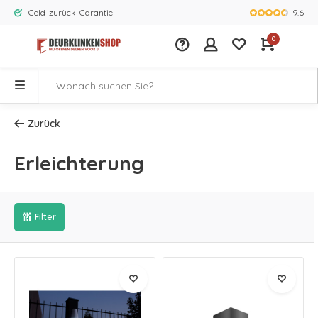
9.6
Geld-zurück-Garantie
Größtes Ange
0
Zurück
Erleichterung
Filter