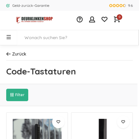
9.6
Geld-zurück-Garantie
Größtes Ange
0
Zurück
Code-Tastaturen
Filter