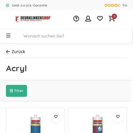
9.6
Geld-zurück-Garantie
Größtes Ange
0
Zurück
Acryl
Filter