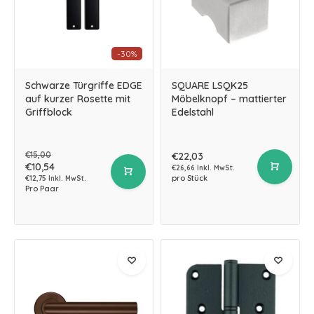
-30%
Schwarze Türgriffe EDGE
SQUARE LSQK25
auf kurzer Rosette mit
Möbelknopf – mattierter
Griffblock
Edelstahl
€15,00
€22,03
€10,54
€26,66 Inkl. MwSt.
pro Stück
€12,75 Inkl. MwSt.
Pro Paar