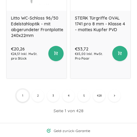
Litto WC-Schloss 96/50
STERK Türgriffe OVAL
Edelstahloptik - mit
1741 pro 8 mm - Klasse 4
abgerundeter Frontplatte
- mattes Kupfer PVD
240x22mm
€20,26
€53,72
€24,51 Inkl. MwSt.
€65,00 Inkl. MwSt.
pro Stück
Pro Paar
1
2
3
4
5
428
Seite 1 von 428
Geld-zurück-Garantie