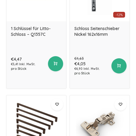
-12%
1 Schlüssel für Litto-
Schloss Seitenschieber
Schloss – Q1357C
Nickel 162x16mm
€4,63
€4,47
€4,05
€5,41 Inkl. MwSt.
pro Stück
€4,90 Inkl. MwSt.
pro Stück