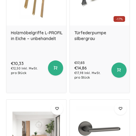
-17%
Holzmöbelgriffe L-PROFIL
Türfederpumpe
in Eiche – unbehandelt
silbergrau
€17,83
€10,33
€14,86
€12,50 Inkl. MwSt.
pro Stück
€17,98 Inkl. MwSt.
pro Stück