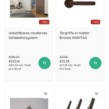
-38%
-16%
Unsichtbares modernes
Türgriffe in matter
Schiebetürsystem
Bronze HASHTAG
€199,00
€37,19
€123,14
€31,39
€149,00 Inkl. MwSt.
€37,98 Inkl. MwSt.
pro Stück
Pro Paar