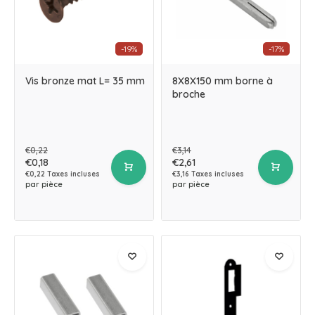
-19%
-17%
Vis bronze mat L= 35 mm
8X8X150 mm borne à
broche
€0,22
€3,14
€0,18
€2,61
€0,22 Taxes incluses
€3,16 Taxes incluses
par pièce
par pièce