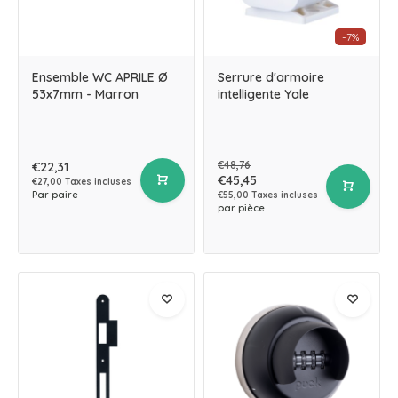
-7%
Ensemble WC APRILE Ø
Serrure d'armoire
53x7mm - Marron
intelligente Yale
€48,76
€22,31
€45,45
€27,00 Taxes incluses
Par paire
€55,00 Taxes incluses
par pièce