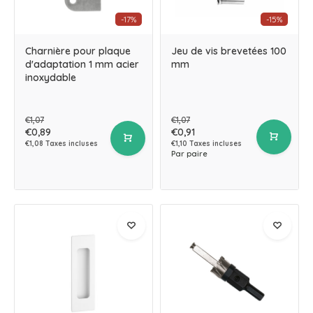
-17%
-15%
Charnière pour plaque
Jeu de vis brevetées 100
d'adaptation 1 mm acier
mm
inoxydable
€1,07
€1,07
€0,89
€0,91
€1,08 Taxes incluses
€1,10 Taxes incluses
Par paire