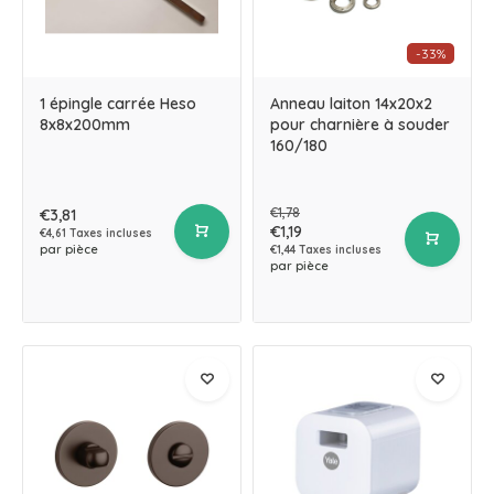
-33%
1 épingle carrée Heso
Anneau laiton 14x20x2
8x8x200mm
pour charnière à souder
160/180
€1,78
€3,81
€1,19
€4,61 Taxes incluses
par pièce
€1,44 Taxes incluses
par pièce