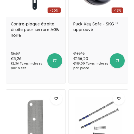
-20%
-16%
Contre-plaque étroite
Puck Key Safe - SKG **
droite pour serrure AGB
approuvé
noire
€6,57
€185,12
€5,26
€156,20
€6,36 Taxes incluses
€189,00 Taxes incluses
par pièce
par pièce