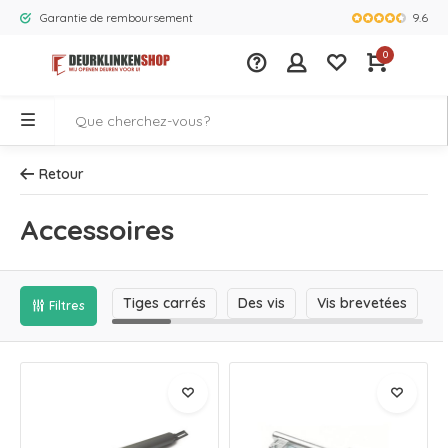
9.6
Garantie de remboursement
La plus gra
0
Retour
Accessoires
Tiges carrés
Des vis
Vis brevetées
P
Filtres