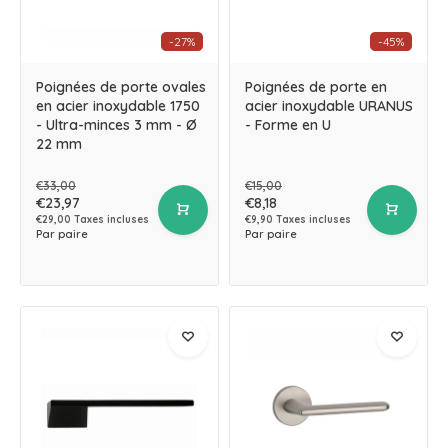
-27%
-45%
Poignées de porte ovales
Poignées de porte en
en acier inoxydable 1750
acier inoxydable URANUS
- Ultra-minces 3 mm - Ø
- Forme en U
22 mm
€33,00
€15,00
€23,97
€8,18
€29,00 Taxes incluses
€9,90 Taxes incluses
Par paire
Par paire