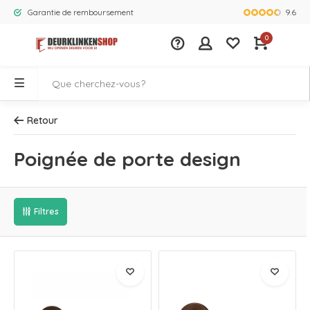
9.6
Garantie de remboursement
La plus gra
0
Retour
Poignée de porte design
Filtres