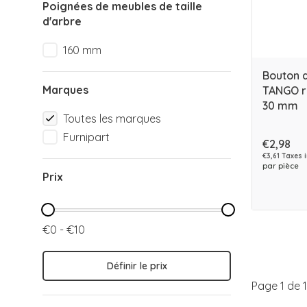
Poignées de meubles de taille
d'arbre
160 mm
Bouton 
Marques
TANGO ro
30 mm
Toutes les marques
Furnipart
€2,98
€3,61 Taxes 
par pièce
Prix
€0 - €10
Définir le prix
Page 1 de 1