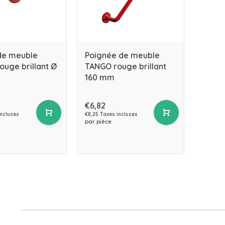
de meuble
Poignée de meuble
uge brillant Ø
TANGO rouge brillant
160 mm
€6,82
incluses
€8,25 Taxes incluses
par pièce