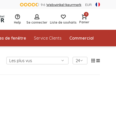
9.6
Webwinkel-keurmerk
EUR
0
Panier
Help
Se connecter
Liste de souhaits
es de fenêtre
Service Clients
Commercial