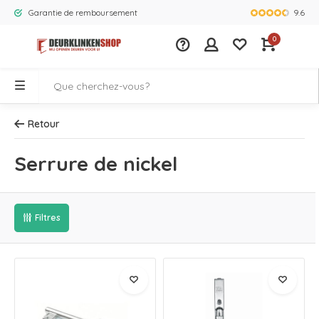
9.6
Garantie de remboursement
La plus gra
0
Retour
Serrure de nickel
Filtres