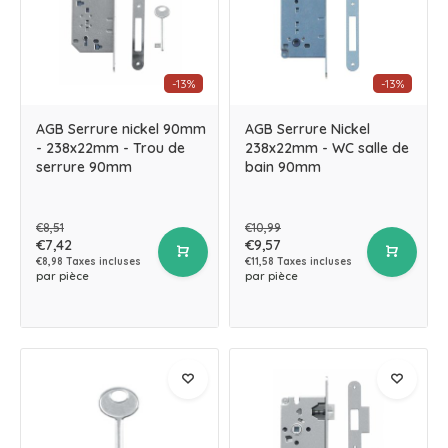
-13%
-13%
AGB Serrure nickel 90mm
AGB Serrure Nickel
- 238x22mm - Trou de
238x22mm - WC salle de
serrure 90mm
bain 90mm
€8,51
€10,99
€7,42
€9,57
€8,98 Taxes incluses
€11,58 Taxes incluses
par pièce
par pièce