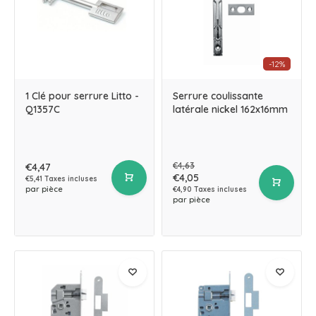
-12%
1 Clé pour serrure Litto -
Serrure coulissante
Q1357C
latérale nickel 162x16mm
€4,63
€4,47
€4,05
€5,41 Taxes incluses
par pièce
€4,90 Taxes incluses
par pièce