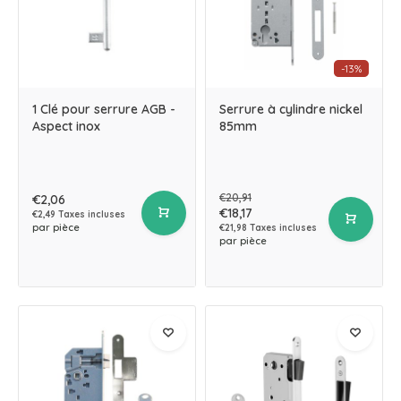
-13%
1 Clé pour serrure AGB -
Serrure à cylindre nickel
Aspect inox
85mm
€20,91
€2,06
€18,17
€2,49 Taxes incluses
par pièce
€21,98 Taxes incluses
par pièce