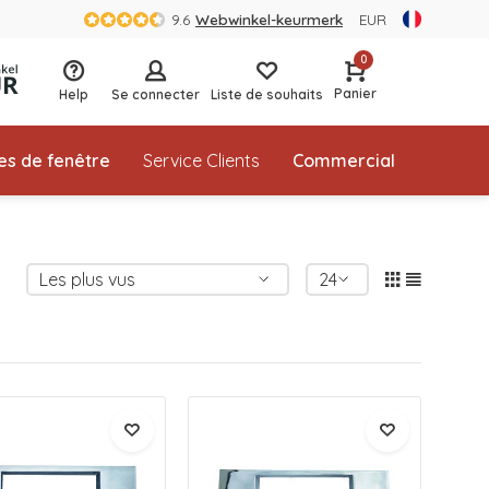
9.6
Webwinkel-keurmerk
EUR
0
Panier
Help
Se connecter
Liste de souhaits
es de fenêtre
Service Clients
Commercial