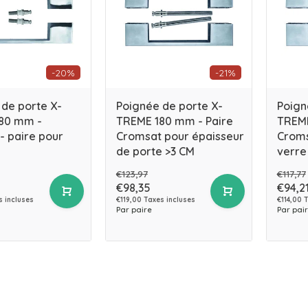
-20%
-21%
 de porte X-
Poignée de porte X-
Poign
80 mm -
TREME 180 mm - Paire
TREME
- paire pour
Cromsat pour épaisseur
Croms
de porte >3 CM
verre
€123,97
€117,77
€98,35
€94,2
s incluses
€119,00 Taxes incluses
€114,00 
Par paire
Par pai