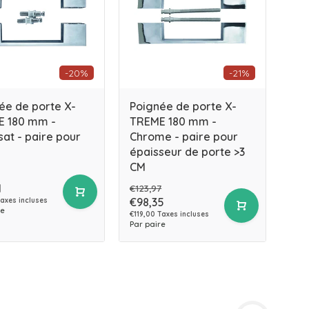
-20%
-21%
ée de porte X-
Poignée de porte X-
 180 mm -
TREME 180 mm -
at - paire pour
Chrome - paire pour
épaisseur de porte >3
CM
1
€123,97
€98,35
Taxes incluses
re
€119,00 Taxes incluses
Par paire