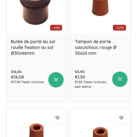
-16%
-62%
Butée de porte au sol
Tampon de porte
rouille fixation au sol
caoutchouc rouge Ø
Ø30x46mm
30x24 mm
€16,86
€3,90
€14,08
€1,50
€17,04 Taxes incluses
€1,82 Taxes incluses
par pièce