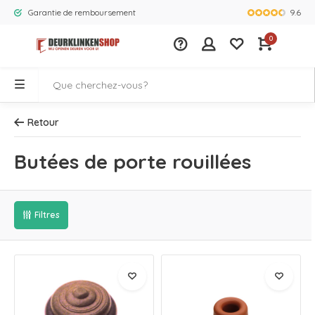
9.6
Garantie de remboursement
La plus gra
0
Retour
Butées de porte rouillées
Filtres