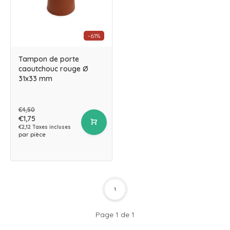
-61%
Tampon de porte
caoutchouc rouge Ø
31x33 mm
€4,50
€1,75
€2,12 Taxes incluses
par pièce
1
Page 1 de 1