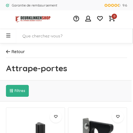
9.6
Garantie de remboursement
La plus gra
0
Retour
Attrape-portes
Filtres