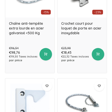
-15%
-23%
Chaîne anti-tempête
Crochet court pour
extra lourde en acier
loquet de porte en acier
galvanisé <500 Kg
inoxydable
€116,54
€23,98
€98,76
€18,45
€119,50 Taxes incluses
€22,32 Taxes incluses
par pièce
par pièce