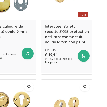
-12%
e cylindre de
Intersteel Safety
ité ovale 9 mm -
rosette SKG3 protection
e
anti-arrachement du
noyau laiton non peint
€135,45
€119,44
axes incluses
ce
€144,52 Taxes incluses
Par paire