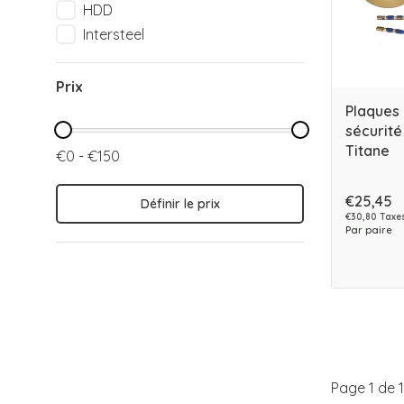
HDD
Intersteel
Prix
Plaques 
sécurité
Titane
€0 - €150
€25,45
Définir le prix
€30,80 Taxes
Par paire
Page 1 de 1