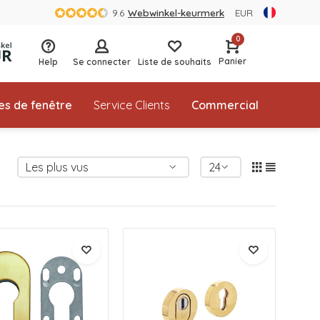
9.6
Webwinkel-keurmerk
EUR
0
Panier
Help
Se connecter
Liste de souhaits
es de fenêtre
Service Clients
Commercial