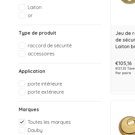
Laiton
or
Type de produit
Jeu de 
de sécu
raccord de sécurité
Laiton b
accessoires
€105,16
€127,25 Taxe
Application
Par paire
porte intérieure
porte extérieure
Marques
Toutes les marques
Dauby