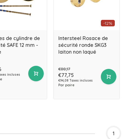
-12%
es de cylindre de
Intersteel Rosace de
ité SAFE 12 mm -
sécurité ronde SKG3
e
laiton non laqué
6
€88,17
€77,75
axes incluses
re
€94,08 Taxes incluses
Par paire
1