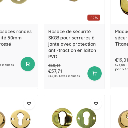
-12%
rosaces rondes
Rosace de sécurité
Plaqu
rité 50mm -
SKG3 pour serrures à
sécur
rossé
jante avec protection
Titan
anti-traction en laiton
PVD
€19,01
€65,45
s incluses
€23,00 T
par piè
€57,71
€69,83 Taxes incluses