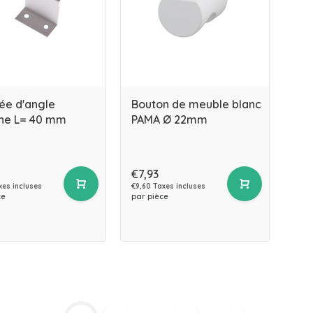
ée d'angle
Bouton de meuble blanc
he L= 40 mm
PAMA Ø 22mm
€7,93
xes incluses
€9,60 Taxes incluses
ce
par pièce