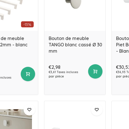
-13%
 de meuble
Bouton de meuble
Bouto
12mm - blanc
TANGO blanc cassé Ø 30
Piet 
mm
- Blan
€2,98
€30,5
€3,61 Taxes incluses
€36,93 T
par pièce
par piè
incluses