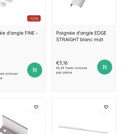
-12%
ée d'angle FINE -
Poignée d'angle EDGE
STRAIGHT blanc mat
€5,16
€6,24 Taxes incluses
par pièce
xes incluses
ce