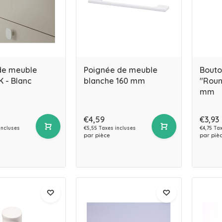
de meuble
Poignée de meuble
Bouto
 - Blanc
blanche 160 mm
"Roun
mm
€4,59
€3,93
incluses
€5,55 Taxes incluses
€4,75 Ta
par pièce
par piè