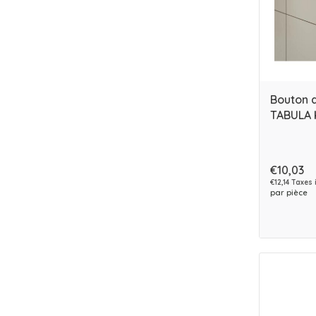
Bouton 
TABULA K
€10,03
€12,14 Taxes 
par pièce