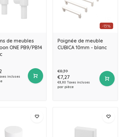
-13%
ns de meubles
Poignée de meuble
Boon ONE PB9/PB14
CUBICA 10mm - blanc
c
2
€8,39
€7,27
axes incluses
ce
€8,80 Taxes incluses
par pièce