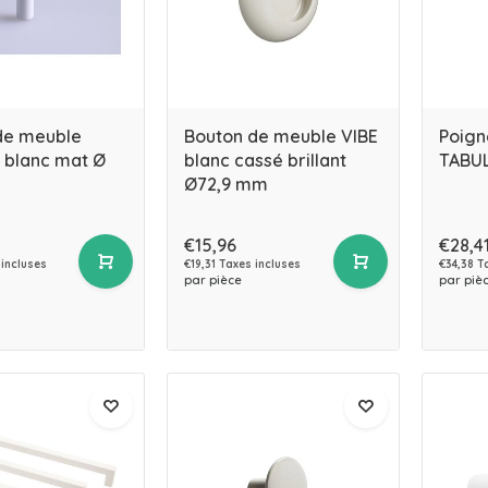
de meuble
Bouton de meuble VIBE
Poign
 blanc mat Ø
blanc cassé brillant
TABUL
Ø72,9 mm
€15,96
€28,4
 incluses
€19,31 Taxes incluses
€34,38 T
par pièce
par piè