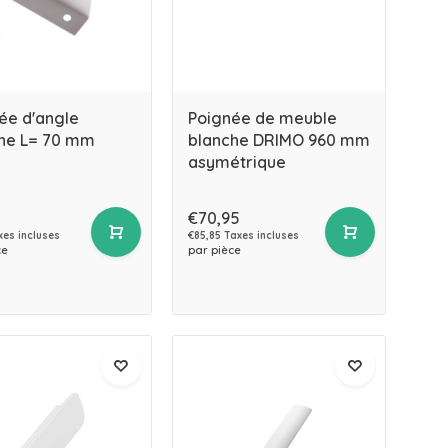
ée d'angle
Poignée de meuble
he L= 70 mm
blanche DRIMO 960 mm
asymétrique
€70,95
xes incluses
€85,85 Taxes incluses
ce
par pièce