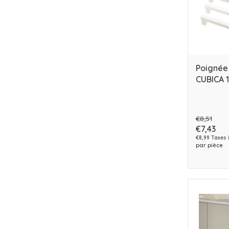
Poignée
CUBICA 
€8,51
€7,43
€8,99 Taxes 
par pièce