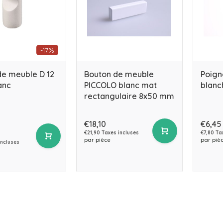
-17%
de meuble D 12
Bouton de meuble
Poign
anc
PICCOLO blanc mat
blanc
rectangulaire 8x50 mm
€18,10
€6,45
€21,90 Taxes incluses
€7,80 Ta
par pièce
par piè
incluses