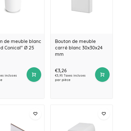
n de meuble blanc
Bouton de meuble
d Conical" Ø 25
carré blanc 30x30x24
mm
€3,26
xes incluses
€3,95 Taxes incluses
ce
par pièce