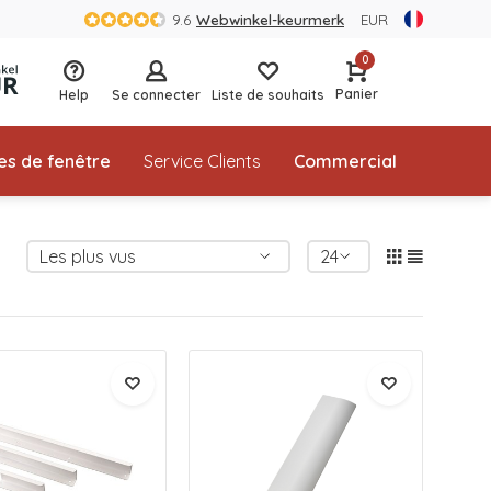
9.6
Webwinkel-keurmerk
EUR
0
Panier
Help
Se connecter
Liste de souhaits
es de fenêtre
Service Clients
Commercial