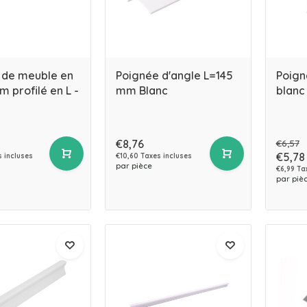
 de meuble en
Poignée d'angle L=145
Poign
m profilé en L -
mm Blanc
blanc
€8,76
€6,57
€5,78
 incluses
€10,60 Taxes incluses
par pièce
€6,99 Ta
par piè