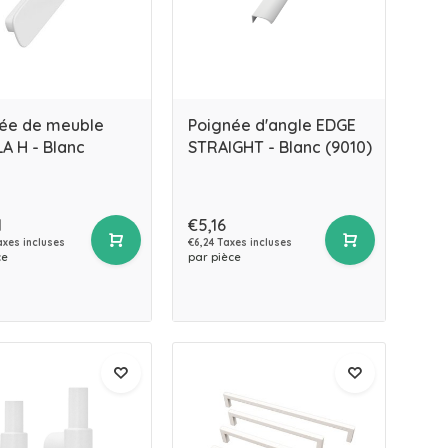
ée de meuble
Poignée d'angle EDGE
A H - Blanc
STRAIGHT - Blanc (9010)
1
€5,16
axes incluses
€6,24 Taxes incluses
ce
par pièce