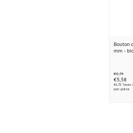
Bouton 
mm - bl
€6,74
€5,58
€6,75 Taxes 
par pièce