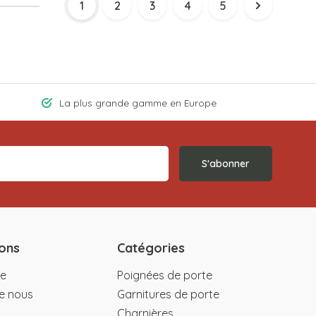
1
2
3
4
5
La plus grande gamme en Europe
S'abonner
ons
Catégories
e
Poignées de porte
e nous
Garnitures de porte
Charnières