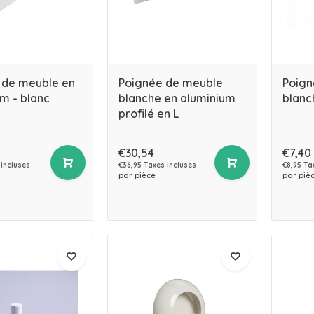
 de meuble en
Poignée de meuble
Poign
m - blanc
blanche en aluminium
blanc
profilé en L
€30,54
€7,40
 incluses
€36,95 Taxes incluses
€8,95 Ta
par pièce
par piè