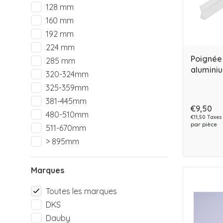
128 mm
160 mm
192 mm
224 mm
Poignée
285 mm
aluminiu
320-324mm
325-359mm
381-445mm
€9,50
480-510mm
€11,50 Taxes
par pièce
511-670mm
> 895mm
Marques
Toutes les marques
DKS
Dauby