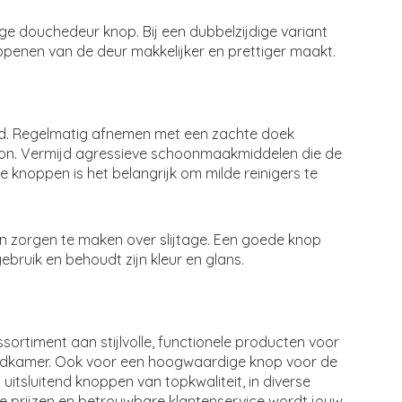
ige douchedeur knop. Bij een dubbelzijdige variant
openen van de deur makkelijker en prettiger maakt.
d. Regelmatig afnemen met een zachte doek
on. Vermijd agressieve schoonmaakmiddelen die de
 knoppen is het belangrijk om milde reinigers te
een zorgen te maken over slijtage. Een goede knop
gebruik en behoudt zijn kleur en glans.
sortiment aan stijlvolle, functionele producten voor
 badkamer. Ook voor een hoogwaardige knop voor de
 uitsluitend knoppen van topkwaliteit, in diverse
erpe prijzen en betrouwbare klantenservice wordt jouw