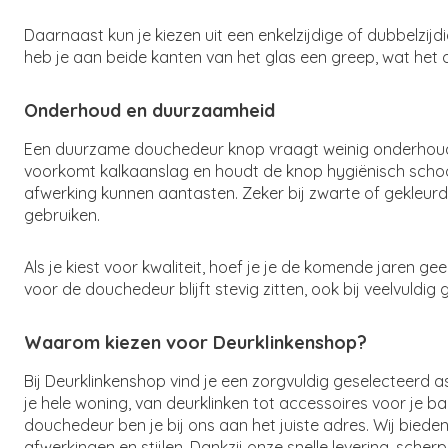
Daarnaast kun je kiezen uit een enkelzijdige of dubbelzijd
heb je aan beide kanten van het glas een greep, wat het 
Onderhoud en duurzaamheid
Een duurzame douchedeur knop vraagt weinig onderhou
voorkomt kalkaanslag en houdt de knop hygiënisch scho
afwerking kunnen aantasten. Zeker bij zwarte of gekleurde
gebruiken.
Als je kiest voor kwaliteit, hoef je je de komende jaren g
voor de douchedeur blijft stevig zitten, ook bij veelvuldig 
Waarom kiezen voor Deurklinkenshop?
Bij Deurklinkenshop vind je een zorgvuldig geselecteerd as
je hele woning, van deurklinken tot accessoires voor je
douchedeur ben je bij ons aan het juiste adres. Wij bieden
afwerkingen en stijlen. Dankzij onze snelle levering, sch