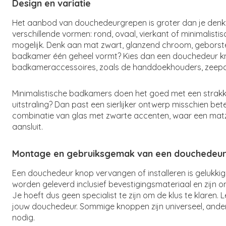
Design en variatie
Het aanbod van douchedeurgrepen is groter dan je denk
verschillende vormen: rond, ovaal, vierkant of minimalistis
mogelijk. Denk aan mat zwart, glanzend chroom, geborstel
badkamer één geheel vormt? Kies dan een douchedeur knop
badkameraccessoires, zoals de handdoekhouders, zeepd
Minimalistische badkamers doen het goed met een strakke, 
uitstraling? Dan past een sierlijker ontwerp misschien b
combinatie van glas met zwarte accenten, waar een mat
aansluit.
Montage en gebruiksgemak van een douchedeur
Een douchedeur knop vervangen of installeren is gelukkig
worden geleverd inclusief bevestigingsmateriaal en zij
Je hoeft dus geen specialist te zijn om de klus te klaren. 
jouw douchedeur. Sommige knoppen zijn universeel, ande
nodig.