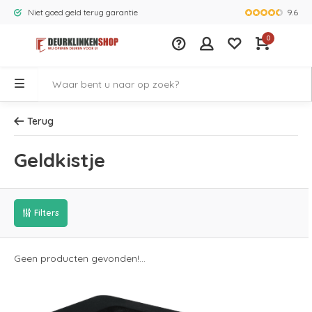
9.6
Niet goed geld terug garantie
Grootste ass
0
Terug
Geldkistje
Filters
Geen producten gevonden!...