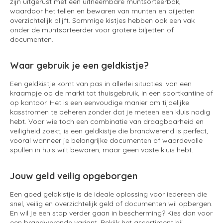
zijn uitgerust met een uitneembare muntsorteerbak,
waardoor het tellen en bewaren van munten en biljetten
overzichtelijk blijft. Sommige kistjes hebben ook een vak
onder de muntsorteerder voor grotere biljetten of
documenten.
Waar gebruik je een geldkistje?
Een geldkistje komt van pas in allerlei situaties: van een
kraampje op de markt tot thuisgebruik, in een sportkantine of
op kantoor. Het is een eenvoudige manier om tijdelijke
kasstromen te beheren zonder dat je meteen een kluis nodig
hebt. Voor wie toch een combinatie van draagbaarheid en
veiligheid zoekt, is een geldkistje die brandwerend is perfect,
vooral wanneer je belangrijke documenten of waardevolle
spullen in huis wilt bewaren, maar geen vaste kluis hebt.
Jouw geld veilig opgeborgen
Een goed geldkistje is de ideale oplossing voor iedereen die
snel, veilig en overzichtelijk geld of documenten wil opbergen.
En wil je een stap verder gaan in bescherming? Kies dan voor
een brandwerende variant. Bekijk het assortiment bij