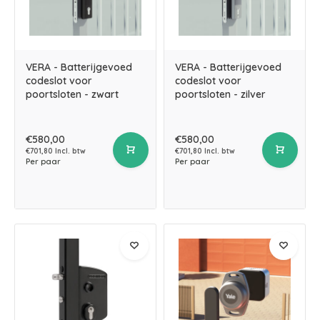
VERA - Batterijgevoed
VERA - Batterijgevoed
codeslot voor
codeslot voor
poortsloten - zwart
poortsloten - zilver
€580,00
€580,00
€701,80 Incl. btw
€701,80 Incl. btw
Per paar
Per paar