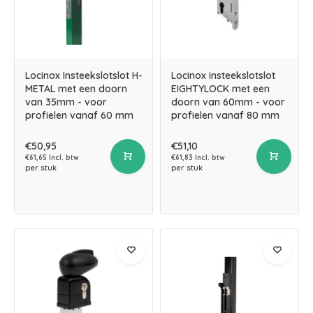
Locinox Insteekslotslot H-
Locinox insteekslotslot
METAL met een doorn
EIGHTYLOCK met een
van 35mm - voor
doorn van 60mm - voor
profielen vanaf 60 mm
profielen vanaf 80 mm
€50,95
€51,10
€61,65 Incl. btw
€61,83 Incl. btw
per stuk
per stuk