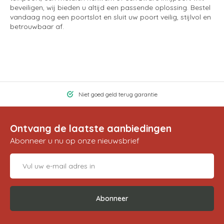
beveiligen, wij bieden u altijd een passende oplossing. Bestel
vandaag nog een poortslot en sluit uw poort veilig, stijlvol en
betrouwbaar af.
Niet goed geld terug garantie
Ontvang de laatste aanbiedingen
Abonneer u nu op onze nieuwsbrief
Abonneer