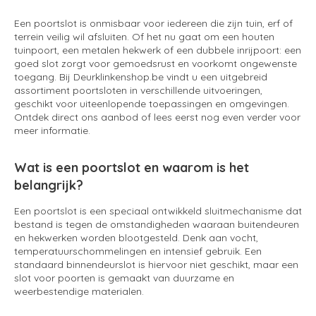
Een poortslot is onmisbaar voor iedereen die zijn tuin, erf of
terrein veilig wil afsluiten. Of het nu gaat om een houten
tuinpoort, een metalen hekwerk of een dubbele inrijpoort: een
goed slot zorgt voor gemoedsrust en voorkomt ongewenste
toegang. Bij Deurklinkenshop.be vindt u een uitgebreid
assortiment poortsloten in verschillende uitvoeringen,
geschikt voor uiteenlopende toepassingen en omgevingen.
Ontdek direct ons aanbod of lees eerst nog even verder voor
meer informatie.
Wat is een poortslot en waarom is het
belangrijk?
Een poortslot is een speciaal ontwikkeld sluitmechanisme dat
bestand is tegen de omstandigheden waaraan buitendeuren
en hekwerken worden blootgesteld. Denk aan vocht,
temperatuurschommelingen en intensief gebruik. Een
standaard binnendeurslot is hiervoor niet geschikt, maar een
slot voor poorten is gemaakt van duurzame en
weerbestendige materialen.