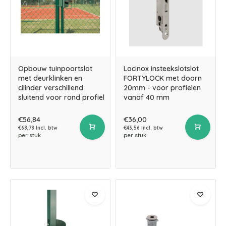
Opbouw tuinpoortslot
Locinox insteekslotslot
met deurklinken en
FORTYLOCK met doorn
cilinder verschillend
20mm - voor profielen
sluitend voor rond profiel
vanaf 40 mm
€56,84
€36,00
€68,78 Incl. btw
€43,56 Incl. btw
per stuk
per stuk