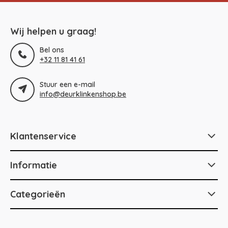
Wij helpen u graag!
Bel ons
+32 11 81 41 61
Stuur een e-mail
info@deurklinkenshop.be
Klantenservice
Informatie
Categorieën