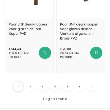
Paar JNF deurknoppen
Paar JNF deurknoppen
voor glazen deuren -
voor glazen deuren -
Koper PVD
Vierkant afgerond -
Brons PVD
€144,48
€28,88
€174,82 Incl. btw
€34,94 Incl. btw
Per paar
Per paar
1
2
3
4
5
8
Pagina 1 van 8