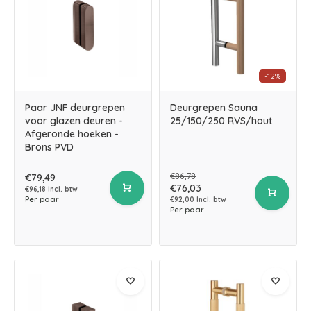
-12%
Paar JNF deurgrepen
Deurgrepen Sauna
voor glazen deuren -
25/150/250 RVS/hout
Afgeronde hoeken -
Brons PVD
€86,78
€79,49
€76,03
€96,18 Incl. btw
Per paar
€92,00 Incl. btw
Per paar