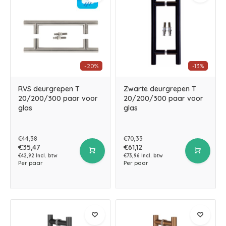
-20%
-13%
RVS deurgrepen T
Zwarte deurgrepen T
20/200/300 paar voor
20/200/300 paar voor
glas
glas
€44,38
€70,33
€35,47
€61,12
€42,92 Incl. btw
€73,96 Incl. btw
Per paar
Per paar