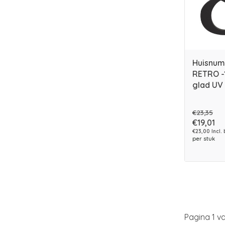
Huisnum
RETRO -
glad UV
€23,35
€19,01
€23,00 Incl.
per stuk
Pagina 1 va