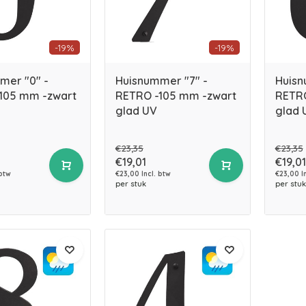
-19%
-19%
mer "0" -
Huisnummer "7" -
Huisn
105 mm -zwart
RETRO -105 mm -zwart
RETRO
glad UV
glad 
€23,35
€23,35
€19,01
€19,01
 btw
€23,00 Incl. btw
€23,00 I
per stuk
per stuk