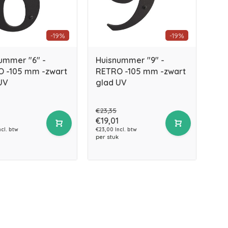
-19%
-19%
ummer "6" -
Huisnummer "9" -
 -105 mm -zwart
RETRO -105 mm -zwart
UV
glad UV
€23,35
€19,01
ncl. btw
€23,00 Incl. btw
per stuk