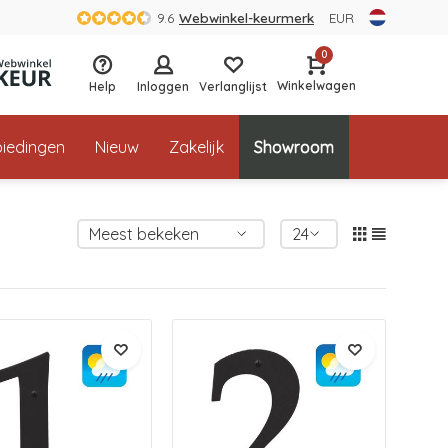
9.6
Webwinkel-keurmerk
EUR
0
Winkelwagen
Help
Inloggen
Verlanglijst
iedingen
Nieuw
Zakelijk
Showroom