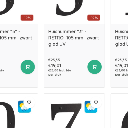
-19%
-19%
mer "5" -
Huisnummer "3" -
Huisn
105 mm -zwart
RETRO -105 mm -zwart
RETRO
glad UV
glad 
€23,35
€23,35
€19,01
€19,01
 btw
€23,00 Incl. btw
€23,00 I
per stuk
per stuk