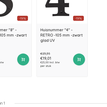
-19%
-19%
mer "8" -
Huisnummer "4" -
105 mm -zwart
RETRO -105 mm -zwart
glad UV
€23,35
€19,01
 btw
€23,00 Incl. btw
per stuk
n 1