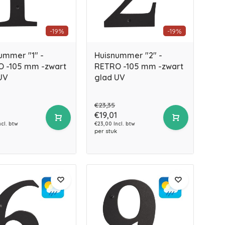
-19%
-19%
ummer "1" -
Huisnummer "2" -
 -105 mm -zwart
RETRO -105 mm -zwart
UV
glad UV
€23,35
€19,01
ncl. btw
€23,00 Incl. btw
per stuk