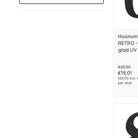
Huisnum
RETRO -
glad UV
€23,35
€19,01
€23,00 Incl.
per stuk