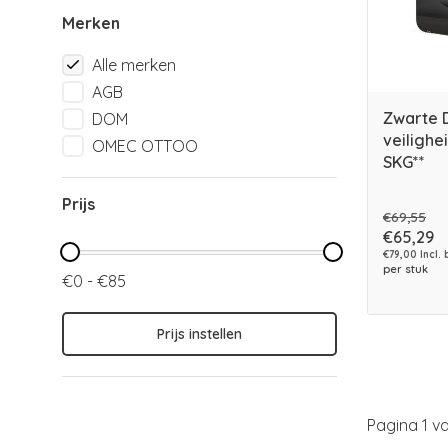
Merken
Alle merken
AGB
Zwarte
DOM
veilighe
OMEC OTTOO
SKG**
Prijs
€69,55
€65,29
€79,00 Incl. 
per stuk
€0 - €85
Prijs instellen
Pagina 1 va