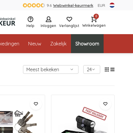
9.6
Webwinkel-keurmerk
EUR
0
Winkelwagen
Help
Inloggen
Verlanglijst
iedingen
Nieuw
Zakelijk
Showroom