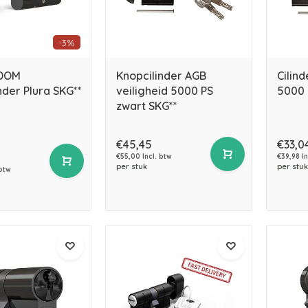
-3%
 DOM
Knopcilinder AGB
Cilind
nder Plura SKG**
veiligheid 5000 PS
5000 
zwart SKG**
€45,45
€33,0
€55,00 Incl. btw
€39,98 In
per stuk
per stuk
 btw