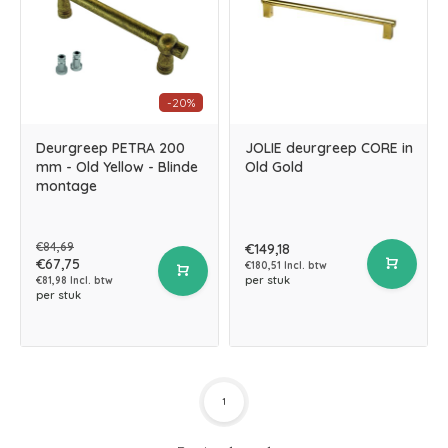
-20%
Deurgreep PETRA 200
JOLIE deurgreep CORE in
mm - Old Yellow - Blinde
Old Gold
montage
€84,69
€149,18
€67,75
€180,51 Incl. btw
per stuk
€81,98 Incl. btw
per stuk
1