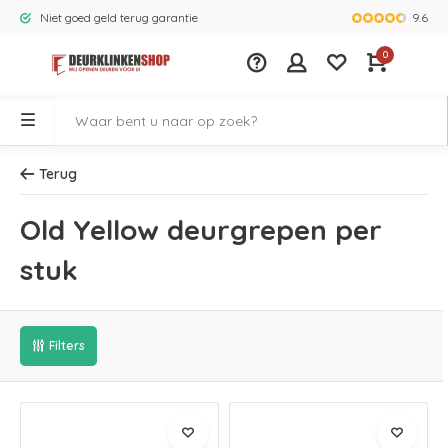
9.6
Niet goed geld terug garantie
Grootste ass
0
Terug
Old Yellow deurgrepen per
stuk
Filters