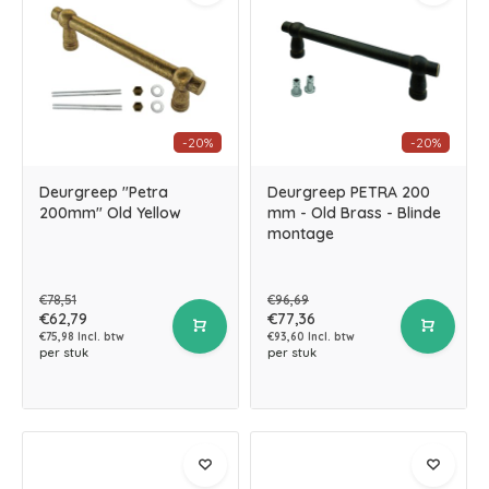
-20%
-20%
Deurgreep "Petra
Deurgreep PETRA 200
200mm" Old Yellow
mm - Old Brass - Blinde
montage
€78,51
€96,69
€62,79
€77,36
€75,98 Incl. btw
€93,60 Incl. btw
per stuk
per stuk