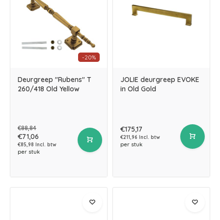
-20%
Deurgreep "Rubens" T
JOLIE deurgreep EVOKE
260/418 Old Yellow
in Old Gold
€88,84
€175,17
€71,06
€211,96 Incl. btw
per stuk
€85,98 Incl. btw
per stuk