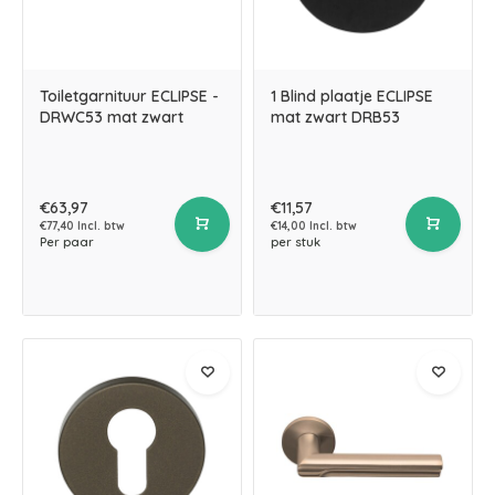
Toiletgarnituur ECLIPSE -
1 Blind plaatje ECLIPSE
DRWC53 mat zwart
mat zwart DRB53
€63,97
€11,57
€77,40 Incl. btw
€14,00 Incl. btw
Per paar
per stuk