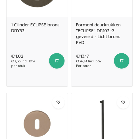
1 Cilinder ECLIPSE brons
Formani deurkrukken
DRY53
"ECLIPSE" DR103-G
geveerd - Licht brons
PVD
€11,02
€113,17
€13,33 Incl. btw
€136,94 Incl. btw
per stuk
Per paar