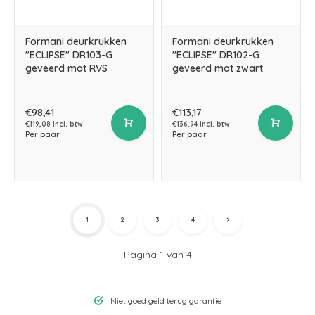
Formani deurkrukken
Formani deurkrukken
"ECLIPSE" DR103-G
"ECLIPSE" DR102-G
geveerd mat RVS
geveerd mat zwart
€98,41
€113,17
€119,08 Incl. btw
€136,94 Incl. btw
Per paar
Per paar
1
2
3
4
Pagina 1 van 4
Niet goed geld terug garantie