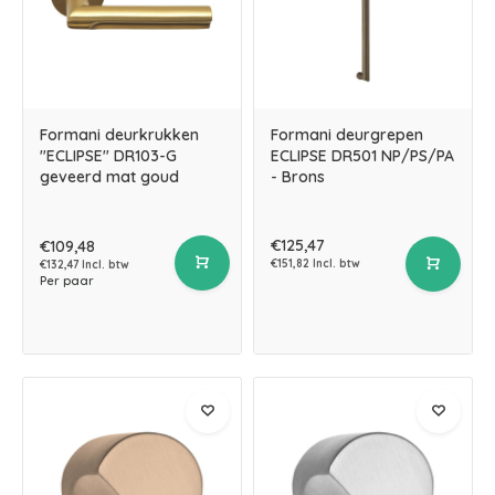
Formani deurkrukken
Formani deurgrepen
"ECLIPSE" DR103-G
ECLIPSE DR501 NP/PS/PA
geveerd mat goud
- Brons
€125,47
€109,48
€151,82 Incl. btw
€132,47 Incl. btw
Per paar