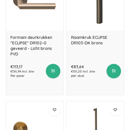
Formani deurkrukken
Raamkruk ECLIPSE
"ECLIPSE" DR102-G
DR103-DK brons
geveerd - Licht brons
PVD
€113,17
€83,64
€136,94 Incl. btw
€101,20 Incl. btw
Per paar
per stuk