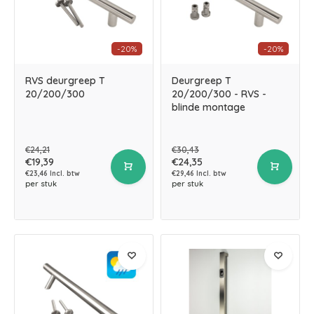
-20%
-20%
RVS deurgreep T
Deurgreep T
20/200/300
20/200/300 - RVS -
blinde montage
€24,21
€30,43
€19,39
€24,35
€23,46 Incl. btw
€29,46 Incl. btw
per stuk
per stuk