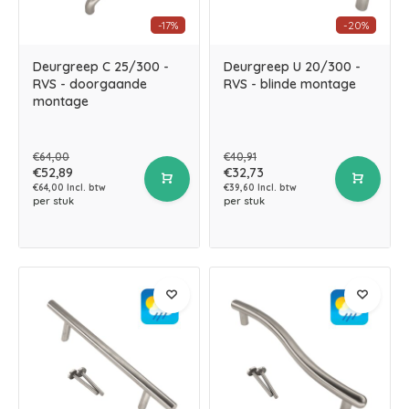
-17%
-20%
Deurgreep C 25/300 -
Deurgreep U 20/300 -
RVS - doorgaande
RVS - blinde montage
montage
€64,00
€40,91
€52,89
€32,73
€64,00 Incl. btw
€39,60 Incl. btw
per stuk
per stuk