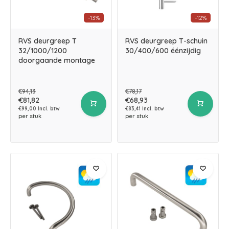
-13%
-12%
RVS deurgreep T
RVS deurgreep T-schuin
32/1000/1200
30/400/600 éénzijdig
doorgaande montage
€94,13
€78,17
€81,82
€68,93
€99,00 Incl. btw
€83,41 Incl. btw
per stuk
per stuk