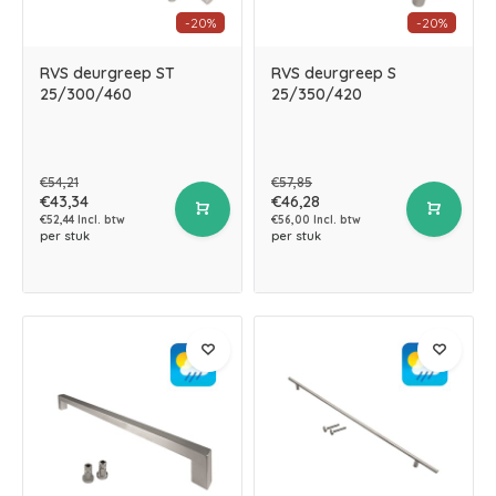
-20%
-20%
RVS deurgreep ST
RVS deurgreep S
25/300/460
25/350/420
€54,21
€57,85
€43,34
€46,28
€52,44 Incl. btw
€56,00 Incl. btw
per stuk
per stuk