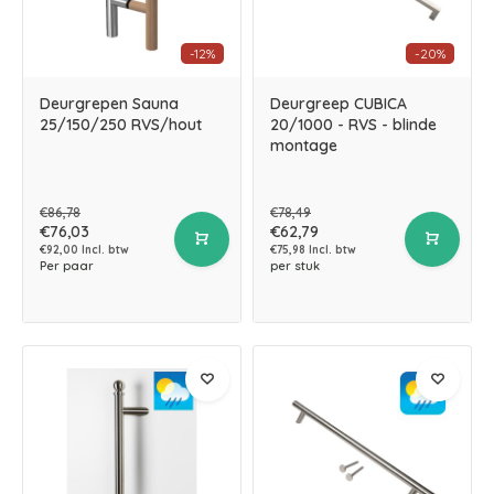
-12%
-20%
Deurgrepen Sauna
Deurgreep CUBICA
25/150/250 RVS/hout
20/1000 - RVS - blinde
montage
€86,78
€78,49
€76,03
€62,79
€92,00 Incl. btw
€75,98 Incl. btw
Per paar
per stuk