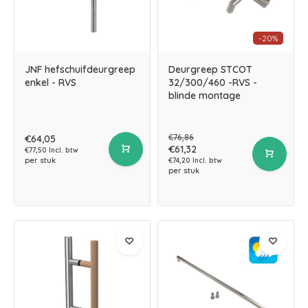
-20%
JNF hefschuifdeurgreep
Deurgreep STCOT
enkel - RVS
32/300/460 -RVS -
blinde montage
€76,86
€64,05
€61,32
€77,50 Incl. btw
per stuk
€74,20 Incl. btw
per stuk