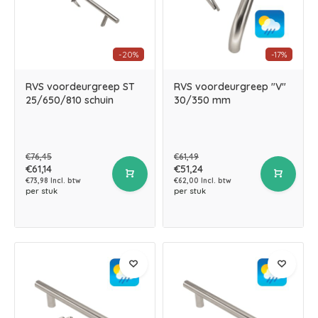
-20%
-17%
RVS voordeurgreep ST
RVS voordeurgreep "V"
25/650/810 schuin
30/350 mm
€76,45
€61,49
€61,14
€51,24
€73,98 Incl. btw
€62,00 Incl. btw
per stuk
per stuk