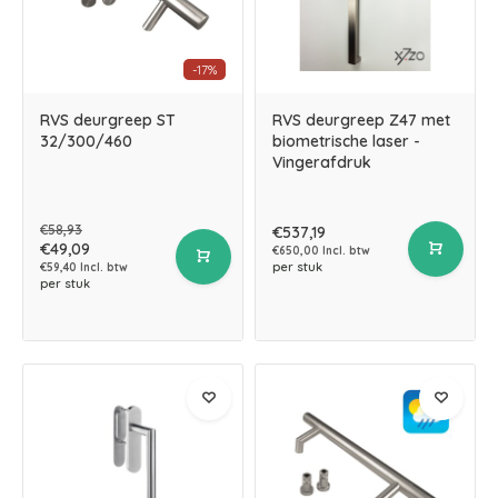
-17%
RVS deurgreep ST
RVS deurgreep Z47 met
32/300/460
biometrische laser -
Vingerafdruk
€58,93
€537,19
€49,09
€650,00 Incl. btw
per stuk
€59,40 Incl. btw
per stuk