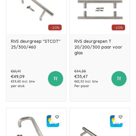
-20%
-20%
RVS deurgreep "STCOT"
RVS deurgrepen T
25/300/460
20/200/300 paar voor
glas
€61,41
€44,38
€49,09
€35,47
€59,40 Incl. btw
€42,92 Incl. btw
per stuk
Per paar