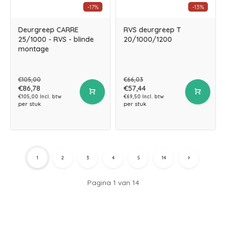
-17%
-13%
Deurgreep CARRE
RVS deurgreep T
25/1000 - RVS - blinde
20/1000/1200
montage
€105,00
€66,03
€86,78
€57,44
€105,00 Incl. btw
€69,50 Incl. btw
per stuk
per stuk
1
2
3
4
5
14
Pagina 1 van 14