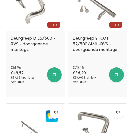
-20%
-20%
Deurgreep D 25/300 -
Deurgreep STCOT
RVS - doorgaande
32/300/460 -RVS -
montage
doorgaande montage
€61,96
€70,45
€49,57
€56,20
€59,98 Incl. btw
€68,00 Incl. btw
per stuk
per stuk