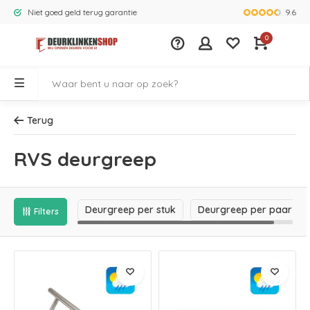
9.6
Niet goed geld terug garantie
Grootste ass
0
Terug
RVS deurgreep
Deurgreep per stuk
Deurgreep per paar
Filters