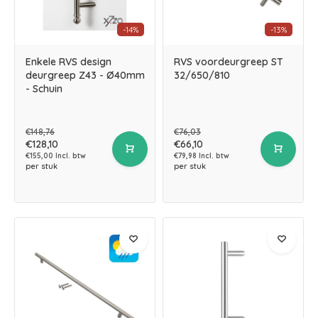
-14%
-13%
Enkele RVS design
RVS voordeurgreep ST
deurgreep Z43 - Ø40mm
32/650/810
- Schuin
€148,76
€76,03
€128,10
€66,10
€155,00 Incl. btw
€79,98 Incl. btw
per stuk
per stuk