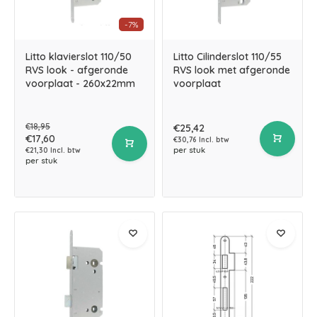
-7%
Litto klavierslot 110/50
Litto Cilinderslot 110/55
RVS look - afgeronde
RVS look met afgeronde
voorplaat - 260x22mm
voorplaat
€18,95
€25,42
€17,60
€30,76 Incl. btw
per stuk
€21,30 Incl. btw
per stuk