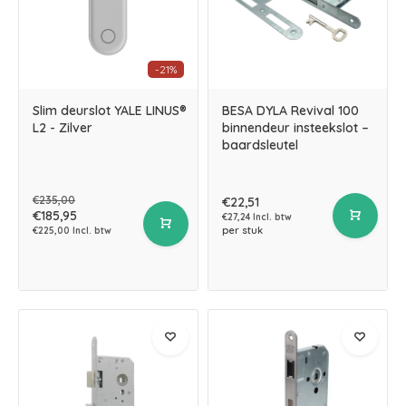
-21%
Slim deurslot YALE LINUS®
BESA DYLA Revival 100
L2 - Zilver
binnendeur insteekslot –
baardsleutel
€235,00
€22,51
€185,95
€27,24 Incl. btw
per stuk
€225,00 Incl. btw