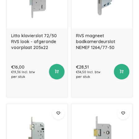
Litto klavierslot 72/50
RVS magneet
RVS look - afgeronde
badkamerdeurslot
voorplaat 205x22
NEMEF 1264/77-50
€16,00
€28,51
€19,36 Incl. btw
€34,50 Incl. btw
per stuk
per stuk