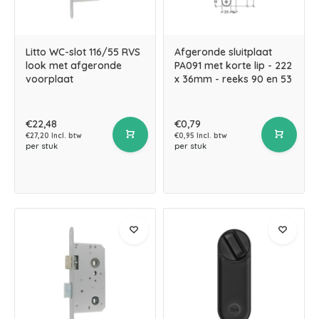
Litto WC-slot 116/55 RVS
Afgeronde sluitplaat
look met afgeronde
PA091 met korte lip - 222
voorplaat
x 36mm - reeks 90 en 53
€22,48
€0,79
€27,20 Incl. btw
€0,95 Incl. btw
per stuk
per stuk