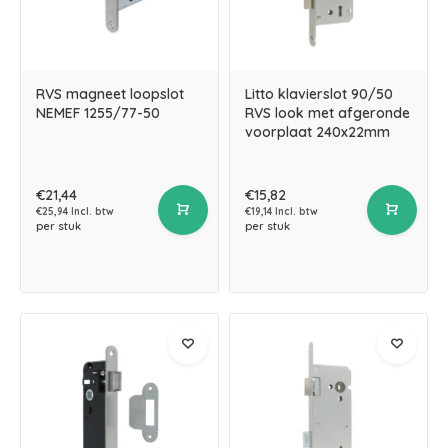
RVS magneet loopslot
Litto klavierslot 90/50
NEMEF 1255/77-50
RVS look met afgeronde
voorplaat 240x22mm
€21,44
€15,82
€25,94 Incl. btw
€19,14 Incl. btw
per stuk
per stuk