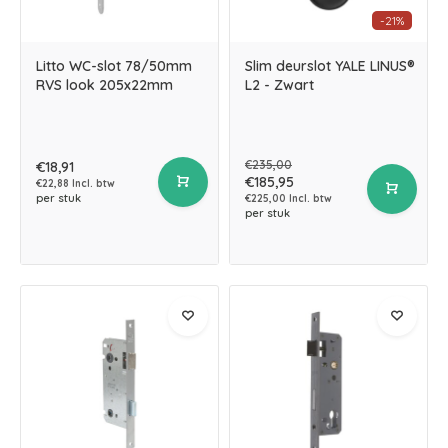
-21%
Litto WC-slot 78/50mm
Slim deurslot YALE LINUS®
RVS look 205x22mm
L2 - Zwart
€235,00
€18,91
€185,95
€22,88 Incl. btw
per stuk
€225,00 Incl. btw
per stuk