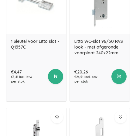
1 Sleutel voor Litto slot -
Litto WC-slot 96/50 RVS
Q1357C
look - met afgeronde
voorplaat 240x22mm
€4,47
€20,26
€5,41 Incl. btw
€24,51 Incl. btw
per stuk
per stuk