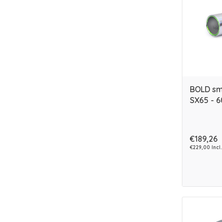
BOLD sma
SX65 - 6
€189,26
€229,00 Incl