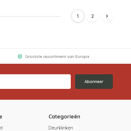
1
2
Grootste assortiment van Europa
Abonneer
e
Categorieën
nt
Deurklinken