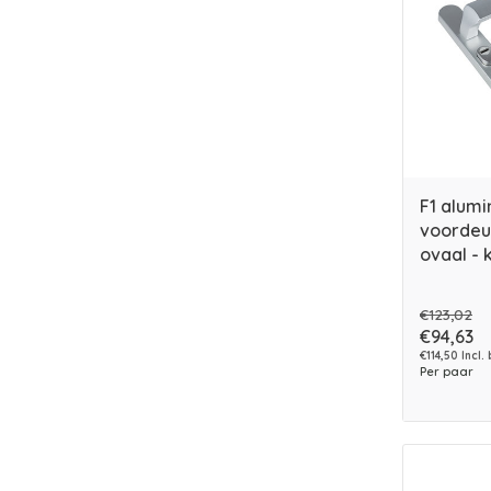
F1 alumi
voordeu
ovaal - 
€123,02
€94,63
€114,50 Incl.
Per paar