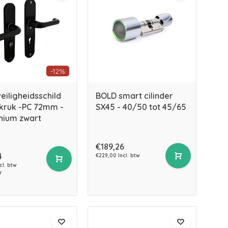
-12%
eiligheidsschild
BOLD smart cilinder
kruk -PC 72mm -
SX45 - 40/50 tot 45/65
nium zwart
€189,26
4
€229,00 Incl. btw
cl. btw
r