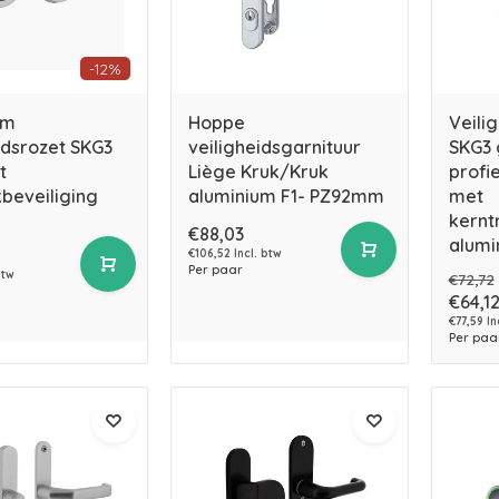
-12%
um
Hoppe
Veili
idsrozet SKG3
veiligheidsgarnituur
SKG3 
t
Liège Kruk/Kruk
profi
beveiliging
aluminium F1- PZ92mm
met
kernt
€88,03
alumi
€106,52 Incl. btw
Per paar
btw
€72,72
€64,1
€77,59 In
Per paa