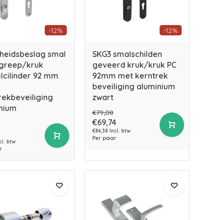
-12%
-12%
gheidsbeslag smal
SKG3 smalschilden
greep/kruk
geveerd kruk/kruk PC
elcilinder 92 mm
92mm met kerntrek
beveiliging aluminium
rekbeveiliging
zwart
nium
€79,08
€69,74
€84,38 Incl. btw
2
Per paar
cl. btw
r