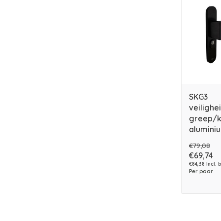
SKG3
veilighe
greep/k
alumini
€79,08
€69,74
€84,38 Incl. 
Per paar