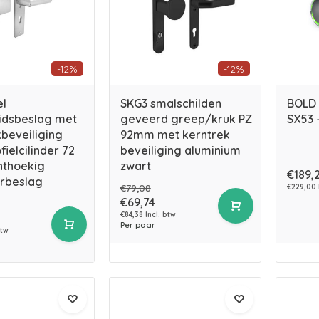
-12%
-12%
el
SKG3 smalschilden
BOLD 
eidsbeslag met
geveerd greep/kruk PZ
SX53 
beveiliging
92mm met kerntrek
fielcilinder 72
beveiliging aluminium
thoekig
zwart
€189,
rbeslag
€79,08
€229,00 
€69,74
€84,38 Incl. btw
Per paar
btw