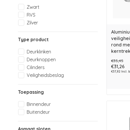
Zwart
RVS
Zilver
Alumini
veilighe
Type product
rond me
kerntrek
Deurklinken
Deurknoppen
€35,45
€31,26
Cilinders
€37,82 Incl. 
Veiligheidsbeslag
Toepassing
Binnendeur
Buitendeur
Asmaat sloten