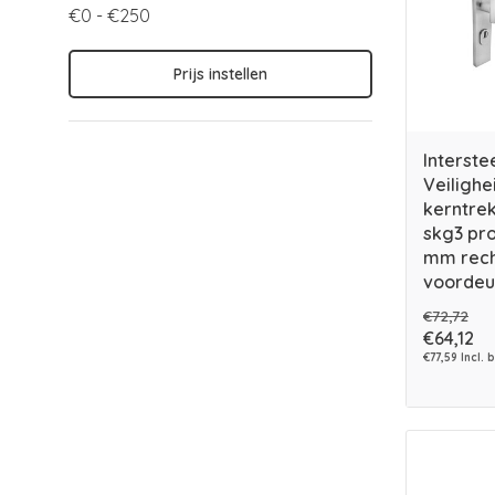
€0 - €250
Prijs instellen
Interste
Veiligh
kerntrek
skg3 pro
mm rech
voordeu
€72,72
€64,12
€77,59 Incl. 