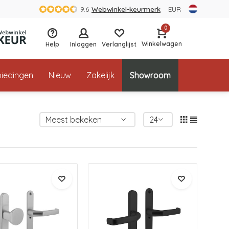
9.6
Webwinkel-keurmerk
EUR
0
Winkelwagen
Help
Inloggen
Verlanglijst
iedingen
Nieuw
Zakelijk
Showroom