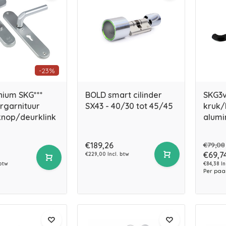
-23%
nium SKG***
BOLD smart cilinder
SKG3v
rgarnituur
SX43 - 40/30 tot 45/45
kruk/
knop/deurklink
alumi
€189,26
€79,08
€69,7
€229,00 Incl. btw
 btw
€84,38 In
Per paa