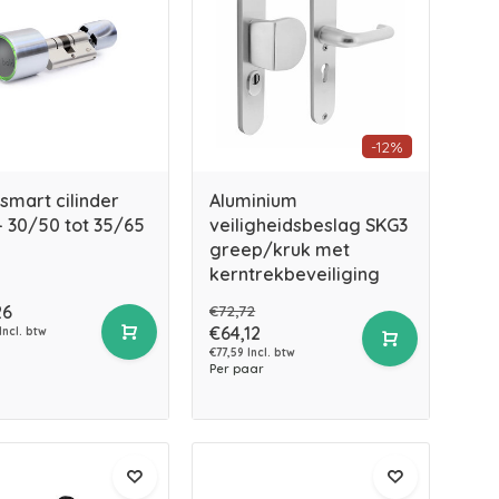
-12%
smart cilinder
Aluminium
- 30/50 tot 35/65
veiligheidsbeslag SKG3
greep/kruk met
kerntrekbeveiliging
26
€72,72
€64,12
Incl. btw
€77,59 Incl. btw
Per paar