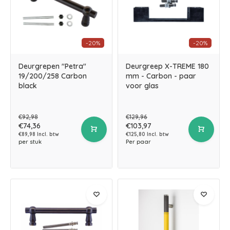
-20%
-20%
Deurgrepen "Petra"
Deurgreep X-TREME 180
19/200/258 Carbon
mm - Carbon - paar
black
voor glas
€92,98
€129,96
€74,36
€103,97
€89,98 Incl. btw
€125,80 Incl. btw
per stuk
Per paar