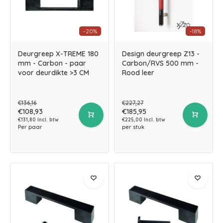
-20%
-18%
Deurgreep X-TREME 180
Design deurgreep Z13 -
mm - Carbon - paar
Carbon/RVS 500 mm -
voor deurdikte >3 CM
Rood leer
€136,16
€227,27
€108,93
€185,95
€131,80 Incl. btw
€225,00 Incl. btw
Per paar
per stuk