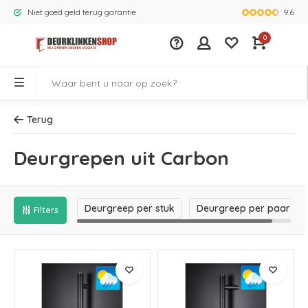
9.6
Niet goed geld terug garantie
Grootste ass
0
Terug
Deurgrepen uit Carbon
Deurgreep per stuk
Deurgreep per paar
Filters