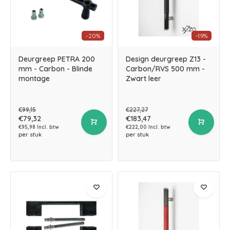
-20%
-19%
Deurgreep PETRA 200
Design deurgreep Z13 -
mm - Carbon - Blinde
Carbon/RVS 500 mm -
montage
Zwart leer
€99,15
€227,27
€79,32
€183,47
€95,98 Incl. btw
€222,00 Incl. btw
per stuk
per stuk