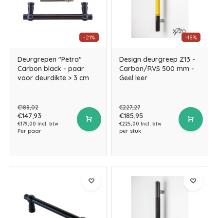
-21%
-18%
Deurgrepen "Petra"
Design deurgreep Z13 -
Carbon black - paar
Carbon/RVS 500 mm -
voor deurdikte > 3 cm
Geel leer
€188,02
€227,27
€147,93
€185,95
€179,00 Incl. btw
€225,00 Incl. btw
Per paar
per stuk