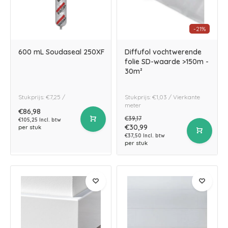
-21%
600 mL Soudaseal 250XF
Diffufol vochtwerende
folie SD-waarde >150m -
30m²
Stukprijs: €7,25 /
Stukprijs: €1,03 / Vierkante
meter
€86,98
€39,17
€105,25 Incl. btw
€30,99
per stuk
€37,50 Incl. btw
per stuk