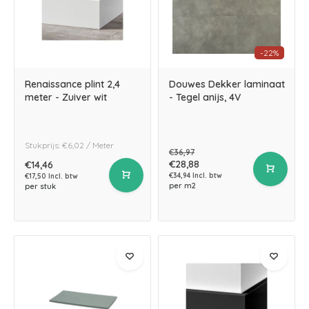
-22%
Renaissance plint 2,4
Douwes Dekker laminaat
meter - Zuiver wit
- Tegel anijs, 4V
Stukprijs: €6,02 / Meter
€36,97
€28,88
€14,46
€34,94 Incl. btw
€17,50 Incl. btw
per m2
per stuk