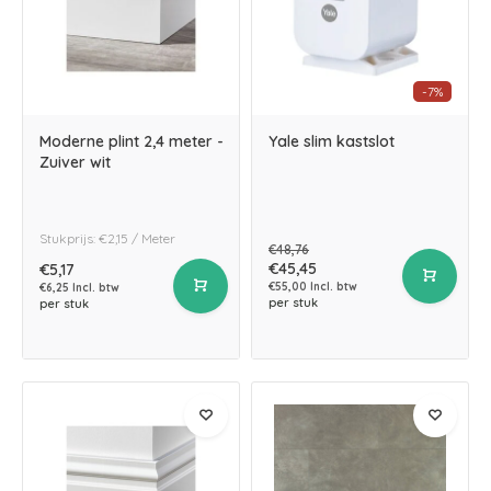
-7%
Moderne plint 2,4 meter -
Yale slim kastslot
Zuiver wit
Stukprijs: €2,15 / Meter
€48,76
€45,45
€5,17
€55,00 Incl. btw
€6,25 Incl. btw
per stuk
per stuk