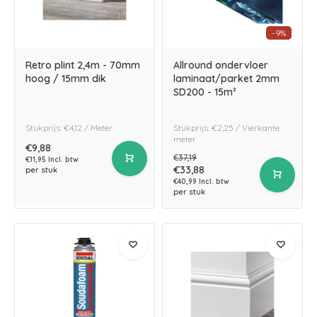
-9%
Retro plint 2,4m - 70mm
Allround ondervloer
hoog / 15mm dik
laminaat/parket 2mm
SD200 - 15m²
Stukprijs: €4,12 / Meter
Stukprijs: €2,25 / Vierkante
meter
€9,88
€37,19
€11,95 Incl. btw
€33,88
per stuk
€40,99 Incl. btw
per stuk