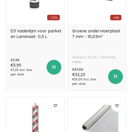
-25%
-14%
D3 nadenlijm voor parket
Groene ondervloerplaat
en Laminaat- 0,5 L
7 mm - 10,03m²
Stukprijs: €3,21 / Vierkante
€7,98
meter
€5,95
€37,50
€7,20 Incl. btw
€32,23
per stuk
€39,00 Incl. btw
per stuk