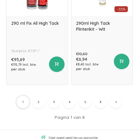
-35%
290 ml Fix All High Tack
290ml High Tack
Plintenkit - Wit
Stukprijs: €7,97 /
€10,60
€6,94
€95,69
€8,40 Incl. btw
€115,79 Incl. btw
per stuk
per stuk
1
2
3
4
5
8
Pagina 1 van 8
Niet goed geld terug garantie