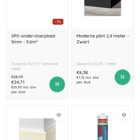
-7%
XPS-ondervloerplaat
Moderne plint 2,4 meter -
5mm - 9,6m²
Zwart
Stukprijs: €2,57 / Vierkante
Stukprijs: €2,65 / Meter
meter
€6,38
€26,45
€7,72 Incl. btw
€24,71
per stuk
€29,90 Incl. btw
per stuk