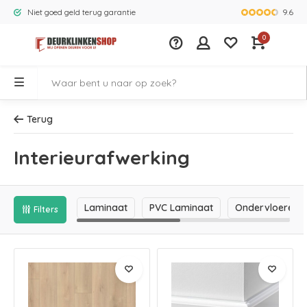
9.6
Niet goed geld terug garantie
Grootste ass
0
Terug
Interieurafwerking
Laminaat
PVC Laminaat
Ondervloeren
Filters