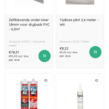
Zelfklevende ondervloer
Tijdloze plint 2,4 meter -
1,8mm voor dryback PVC
Wit
- 6,5m²
Stukprijs: €9,53 / Vierkante
Stukprijs: €3,41 / Meter
meter
€8,22
€78,51
€9,95 Incl. btw
per stuk
€95,00 Incl. btw
per stuk