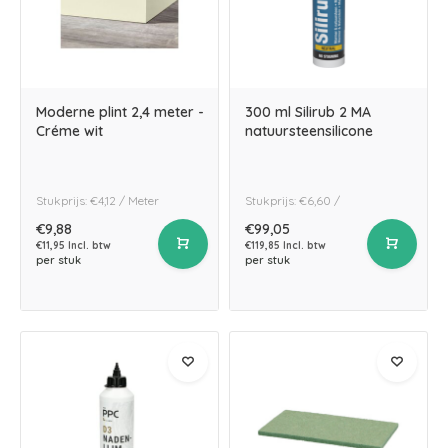
Moderne plint 2,4 meter -
300 ml Silirub 2 MA
Créme wit
natuursteensilicone
Stukprijs: €4,12 / Meter
Stukprijs: €6,60 /
€9,88
€99,05
€11,95 Incl. btw
€119,85 Incl. btw
per stuk
per stuk