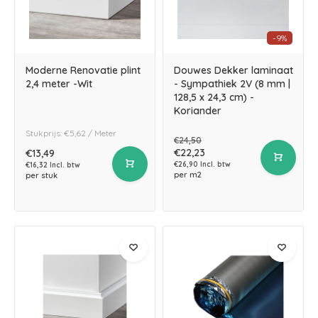
-9%
Moderne Renovatie plint
Douwes Dekker laminaat
2,4 meter -Wit
- Sympathiek 2V (8 mm |
128,5 x 24,3 cm) -
Koriander
Stukprijs: €5,62 / Meter
€24,50
€22,23
€13,49
€26,90 Incl. btw
€16,32 Incl. btw
per m2
per stuk