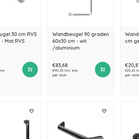
gel 30 cm RVS
Wandbeugel 90 graden
Wandb
- Mat RVS
60x30 cm - wit
cm ge
/aluminium
€83,68
€20,8
btw
€101,25 Incl. btw
€25,25 In
per stuk
per stuk