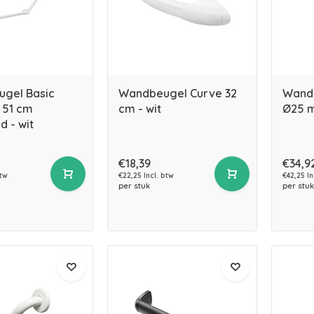
gel Basic
Wandbeugel Curve 32
Wand
- 51 cm
cm - wit
Ø25 m
d - wit
€18,39
€34,9
btw
€22,25 Incl. btw
€42,25 In
per stuk
per stuk