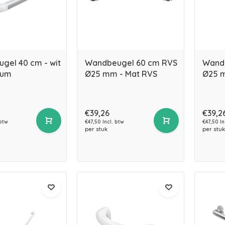
gel 40 cm - wit
Wandbeugel 60 cm RVS
Wand
ium
Ø25 mm - Mat RVS
Ø25 m
€39,26
€39,2
 btw
€47,50 Incl. btw
€47,50 In
per stuk
per stuk