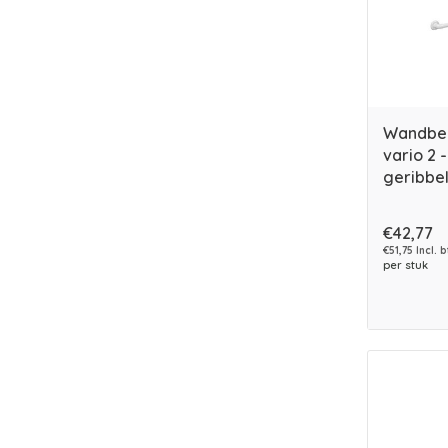
Wandbeu
vario 2 
geribbel
€42,77
€51,75 Incl. 
per stuk