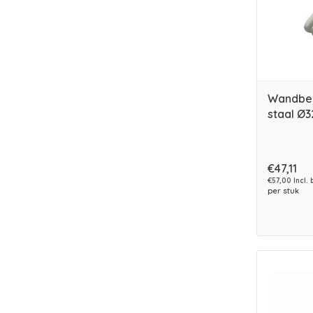
Wandbeu
staal Ø3
€47,11
€57,00 Incl. 
per stuk