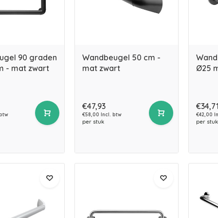
gel 90 graden
Wandbeugel 50 cm -
Wand
m - mat zwart
mat zwart
Ø25 m
€47,93
€34,7
 btw
€58,00 Incl. btw
€42,00 In
per stuk
per stuk