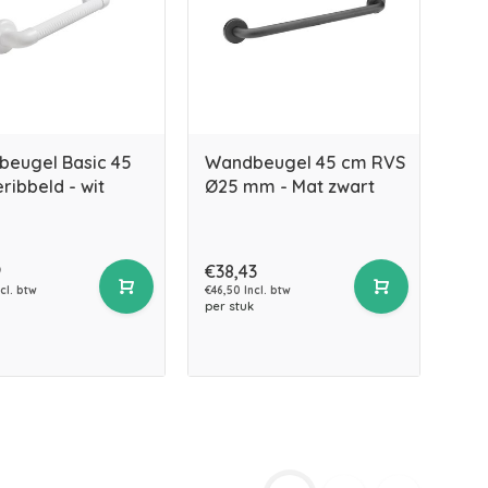
eugel Basic 45
Wandbeugel 45 cm RVS
ribbeld - wit
Ø25 mm - Mat zwart
9
€38,43
cl. btw
€46,50 Incl. btw
per stuk