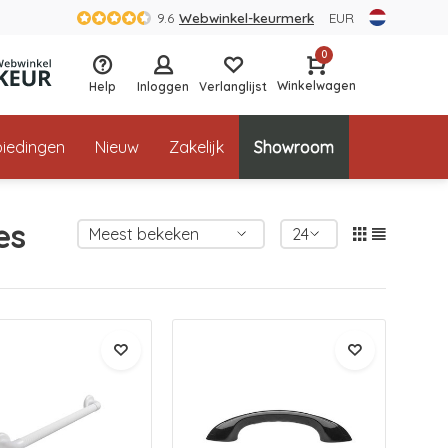
9.6
Webwinkel-keurmerk
EUR
0
Winkelwagen
Help
Inloggen
Verlanglijst
iedingen
Nieuw
Zakelijk
Showroom
es