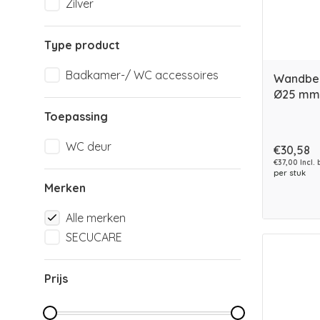
Zilver
Type product
Badkamer-/ WC accessoires
Wandbeu
Ø25 mm 
Toepassing
WC deur
€30,58
€37,00 Incl. 
per stuk
Merken
Alle merken
SECUCARE
Prijs