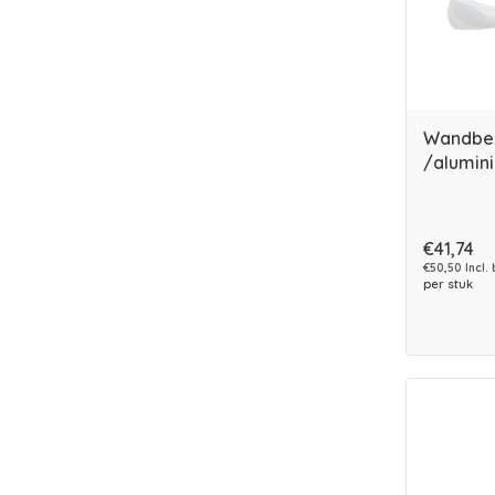
Wandbeu
/alumin
€41,74
€50,50 Incl.
per stuk