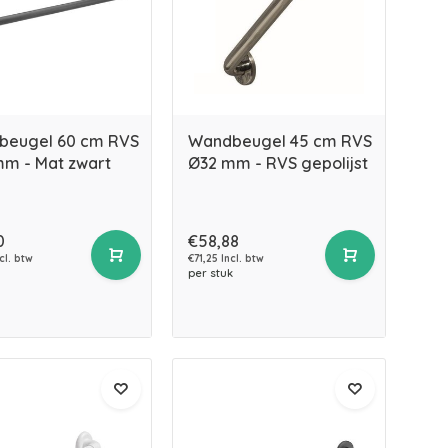
beugel 60 cm RVS
Wandbeugel 45 cm RVS
m - Mat zwart
Ø32 mm - RVS gepolijst
0
€58,88
cl. btw
€71,25 Incl. btw
per stuk