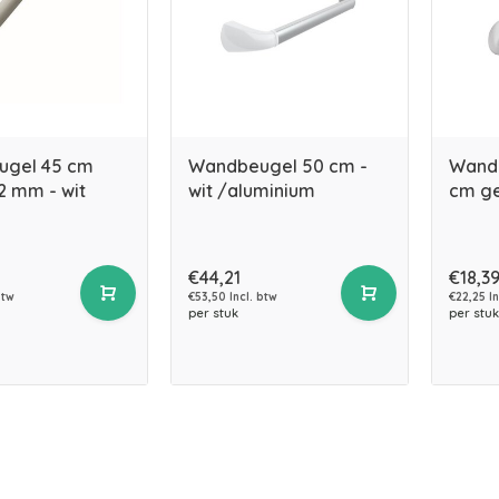
ugel 45 cm
Wandbeugel 50 cm -
Wandb
2 mm - wit
wit /aluminium
cm ge
€44,21
€18,3
btw
€53,50 Incl. btw
€22,25 In
per stuk
per stuk