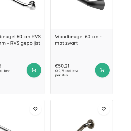
beugel 60 cm RVS
Wandbeugel 60 cm -
m - RVS gepolijst
mat zwart
6
€50,21
cl. btw
€60,75 Incl. btw
per stuk