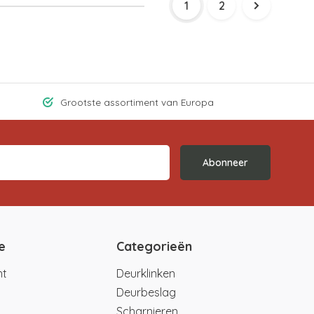
1
2
Grootste assortiment van Europa
Abonneer
e
Categorieën
nt
Deurklinken
Deurbeslag
Scharnieren