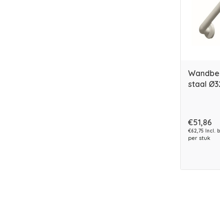
Wandbe
staal Ø3
€51,86
€62,75 Incl. 
per stuk