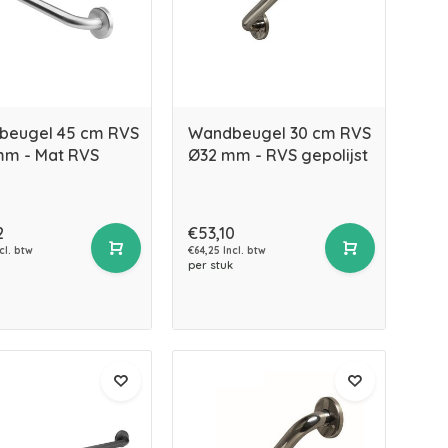
beugel 45 cm RVS
Wandbeugel 30 cm RVS
m - Mat RVS
Ø32 mm - RVS gepolijst
2
€53,10
cl. btw
€64,25 Incl. btw
per stuk