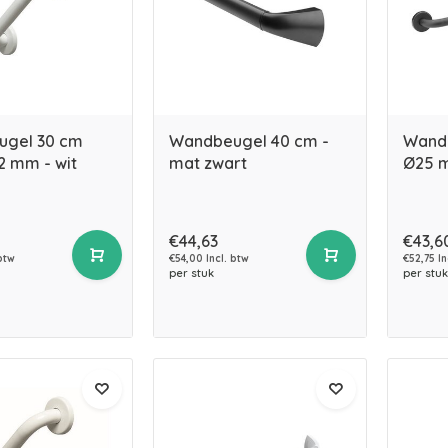
gel 30 cm
Wandbeugel 40 cm -
Wand
2 mm - wit
mat zwart
Ø25 m
€44,63
€43,6
btw
€54,00 Incl. btw
€52,75 In
per stuk
per stuk