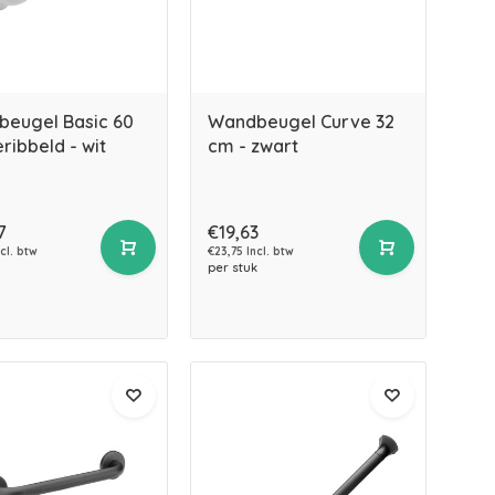
eugel Basic 60
Wandbeugel Curve 32
ribbeld - wit
cm - zwart
7
€19,63
cl. btw
€23,75 Incl. btw
per stuk