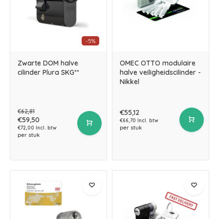
-5%
Zwarte DOM halve
OMEC OTTO modulaire
cilinder Plura SKG**
halve veiligheidscilinder -
Nikkel
€62,81
€55,12
€59,50
€66,70 Incl. btw
per stuk
€72,00 Incl. btw
per stuk