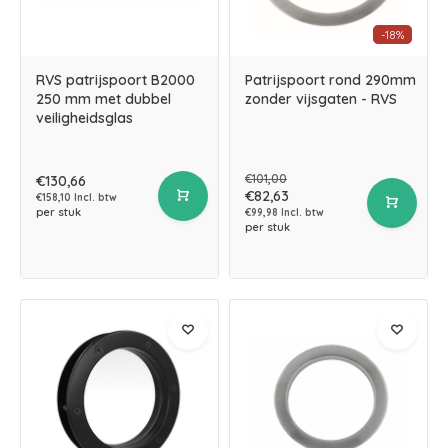
-18%
RVS patrijspoort B2000
Patrijspoort rond 290mm
250 mm met dubbel
zonder vijsgaten - RVS
veiligheidsglas
€101,00
€130,66
€82,63
€158,10 Incl. btw
per stuk
€99,98 Incl. btw
per stuk