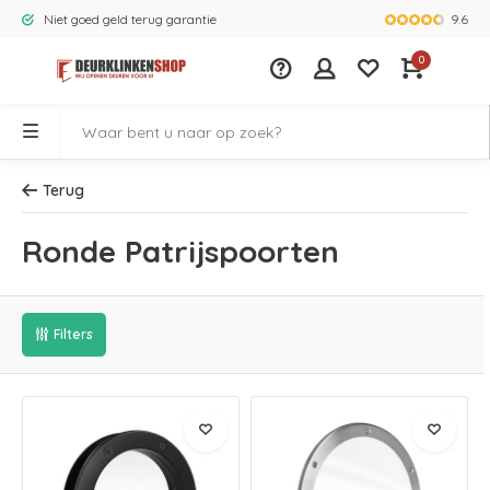
9.6
Niet goed geld terug garantie
Grootste ass
0
Terug
Ronde Patrijspoorten
Filters