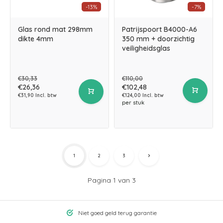
-13%
-7%
Glas rond mat 298mm
Patrijspoort B4000-A6
dikte 4mm
350 mm + doorzichtig
veiligheidsglas
€30,33
€110,00
€26,36
€102,48
€31,90 Incl. btw
€124,00 Incl. btw
per stuk
1
2
3
Pagina 1 van 3
Niet goed geld terug garantie