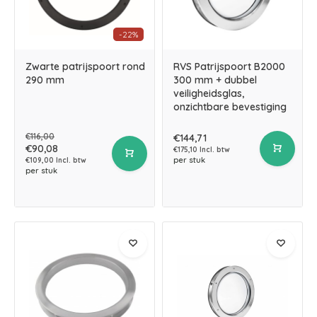
-22%
Zwarte patrijspoort rond
RVS Patrijspoort B2000
290 mm
300 mm + dubbel
veiligheidsglas,
onzichtbare bevestiging
€116,00
€144,71
€90,08
€175,10 Incl. btw
per stuk
€109,00 Incl. btw
per stuk