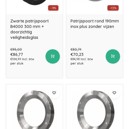
-9%
-13%
Zwarte patrijspoort
Patrijspoort rond 190mm
B4000 300 mm +
inox plus zonder vijzen
doorzichtig
veiligheidsglas
€95,00
€80,74
€86,77
€70,23
€104,99 Incl. btw
€84,98 Incl. btw
per stuk
per stuk