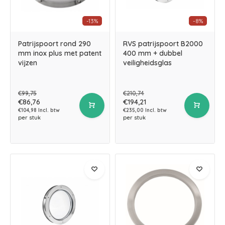
-13%
-8%
Patrijspoort rond 290
RVS patrijspoort B2000
mm inox plus met patent
400 mm + dubbel
vijzen
veiligheidsglas
€99,75
€210,74
€86,76
€194,21
€104,98 Incl. btw
€235,00 Incl. btw
per stuk
per stuk