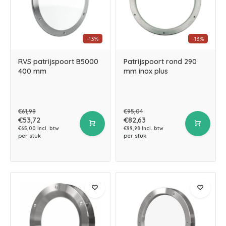
-13%
-13%
RVS patrijspoort B5000
Patrijspoort rond 290
400 mm
mm inox plus
€61,98
€95,04
€53,72
€82,63
€65,00 Incl. btw
€99,98 Incl. btw
per stuk
per stuk