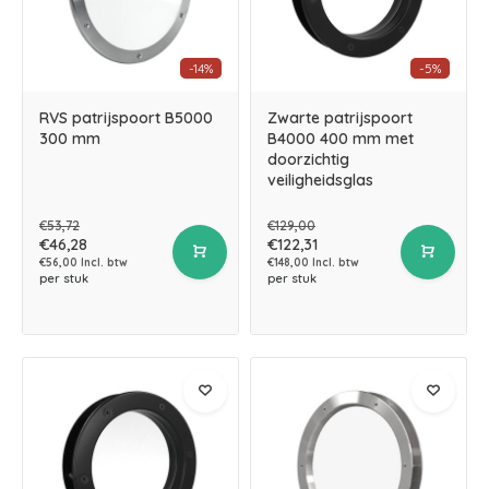
-14%
-5%
RVS patrijspoort B5000
Zwarte patrijspoort
300 mm
B4000 400 mm met
doorzichtig
veiligheidsglas
€53,72
€129,00
€46,28
€122,31
€56,00 Incl. btw
€148,00 Incl. btw
per stuk
per stuk