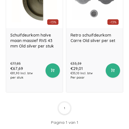
-13%
-13%
Schuifdeurkom halve
Retro schuifdeurkom
maan massief RVS 43
Carre Old silver per set
mm Old silver per stuk
€77,85
€33,39
€67,69
€29,01
€81,90 Incl. btw
€35,10 Incl. btw
per stuk
Per paar
1
Pagina 1 van 1