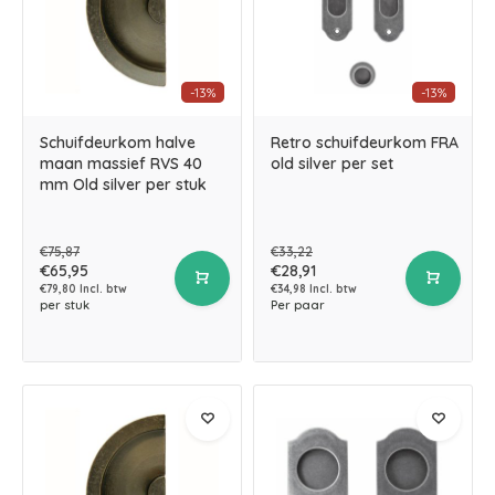
-13%
-13%
Schuifdeurkom halve
Retro schuifdeurkom FRA
maan massief RVS 40
old silver per set
mm Old silver per stuk
€75,87
€33,22
€65,95
€28,91
€79,80 Incl. btw
€34,98 Incl. btw
per stuk
Per paar