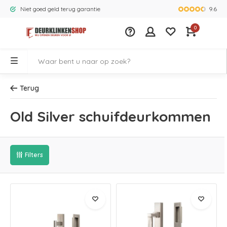
9.6
Niet goed geld terug garantie
Grootste ass
0
Terug
Old Silver schuifdeurkommen
Filters