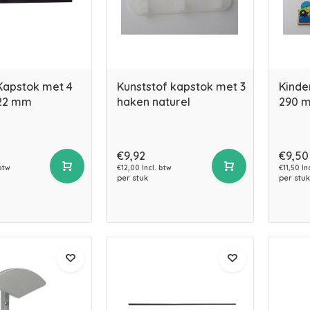
Kapstok met 4
Kunststof kapstok met 3
Kinde
22 mm
haken naturel
290 
€9,92
€9,50
btw
€12,00 Incl. btw
€11,50 In
per stuk
per stuk