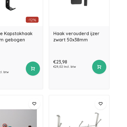
-12%
e Kapstokhaak
Haak verouderd ijzer
mm gebogen
zwart 50x38mm
€23,98
€29,02 Incl. btw
cl. btw