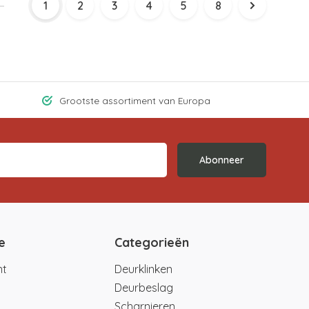
1
2
3
4
5
8
Grootste assortiment van Europa
Abonneer
e
Categorieën
nt
Deurklinken
Deurbeslag
Scharnieren