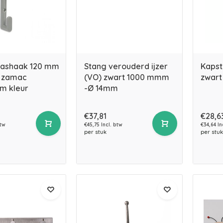
jashaak 120 mm
Stang verouderd ijzer
Kapst
t zamac
(VO) zwart 1000 mmm
zwart
um kleur
-Ø 14mm
€37,81
€28,6
btw
€45,75 Incl. btw
€34,64 In
per stuk
per stuk