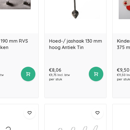
 190 mm RVS
Hoed-/ jashaak 130 mm
Kinde
aken
hoog Antiek Tin
375 
€8,06
€9,50
btw
€9,75 Incl. btw
€11,50 In
per stuk
per stuk