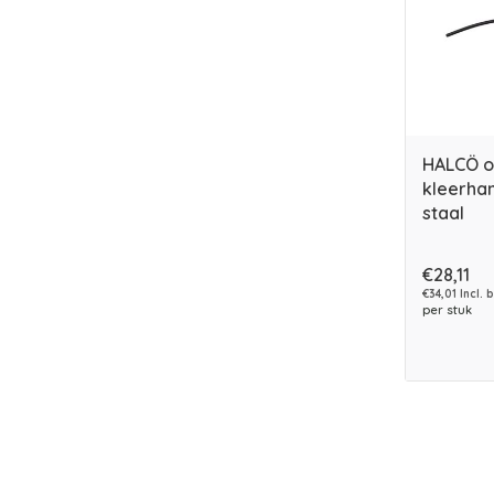
HALCÖ 
kleerha
staal
€28,11
€34,01 Incl. 
per stuk