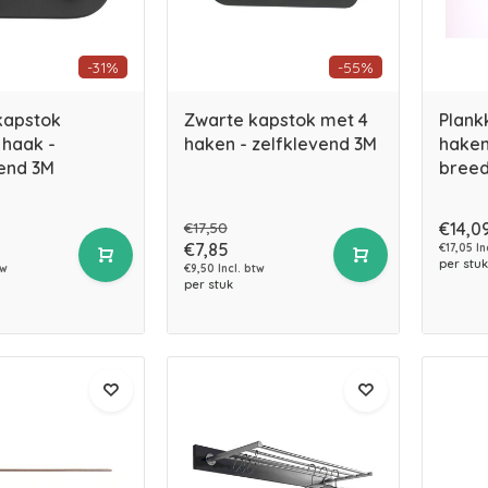
-31%
-55%
kapstok
Zwarte kapstok met 4
Plank
 haak -
haken - zelfklevend 3M
haken
vend 3M
breed
€17,50
€14,0
€7,85
€17,05 In
per stuk
tw
€9,50 Incl. btw
per stuk