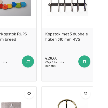
rkapstok RUPS
Kapstok met 3 dubbele
mm breed
haken 310 mm RVS
€28,60
cl. btw
€34,60 Incl. btw
per stuk