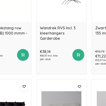
kstang ruw
Wandrek RVS Incl. 3
Zwart
RB) 1000 mmm -
kleerhangers
135 
Garderobe
€38,14
€12,72
€11,22
btw
€46,15 Incl. btw
per stuk
€13,57 In
per stuk