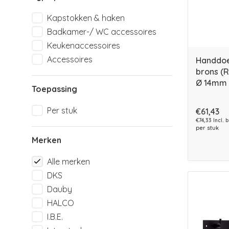
Kapstokken & haken
Badkamer-/ WC accessoires
Keukenaccessoires
Accessoires
Handdoe
brons (
Ø 14mm
Toepassing
Per stuk
€61,43
€74,33 Incl. 
per stuk
Merken
Alle merken
DKS
Dauby
HALCO
I.B.E.