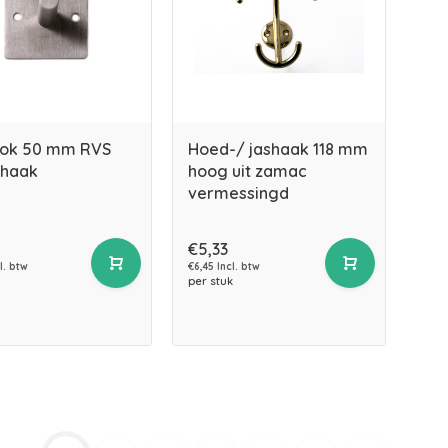
tok 50 mm RVS
Hoed-/ jashaak 118 mm
 haak
hoog uit zamac
vermessingd
€5,33
l. btw
€6,45 Incl. btw
per stuk