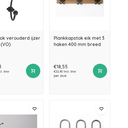
ok verouderd ijzer
Plankkapstok eik met 3
 (VO)
haken 400 mm breed
3
€18,55
cl. btw
€22,45 Incl. btw
per stuk