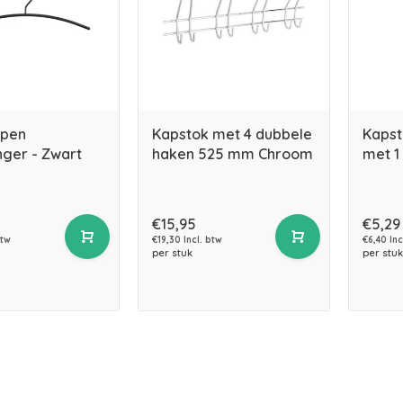
open
Kapstok met 4 dubbele
Kaps
nger - Zwart
haken 525 mm Chroom
met 1
€15,95
€5,29
btw
€19,30 Incl. btw
€6,40 Inc
per stuk
per stuk