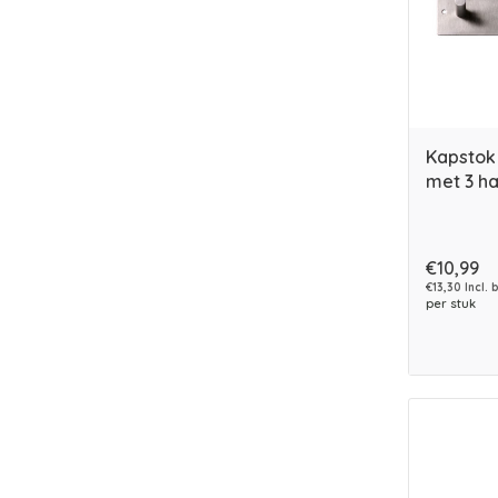
Kapstok
met 3 h
€10,99
€13,30 Incl. 
per stuk