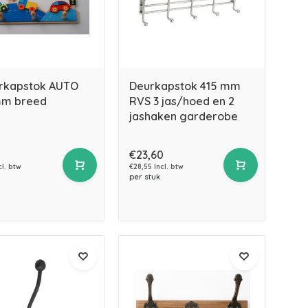
rkapstok AUTO
Deurkapstok 415 mm
mm breed
RVS 3 jas/hoed en 2
jashaken garderobe
€23,60
cl. btw
€28,55 Incl. btw
per stuk