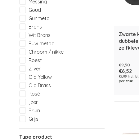
Messing
Goud
Gunmetal
Brons
Zwarte 
Wit Brons
dubbele
Ruw metaal
zelfkle
Chroom / nikkel
Roest
€9,50
Zilver
€6,52
Old Yellow
€7,89 Incl. b
per stuk
Old Brass
Rosé
Ijzer
Bruin
Grijs
Type product