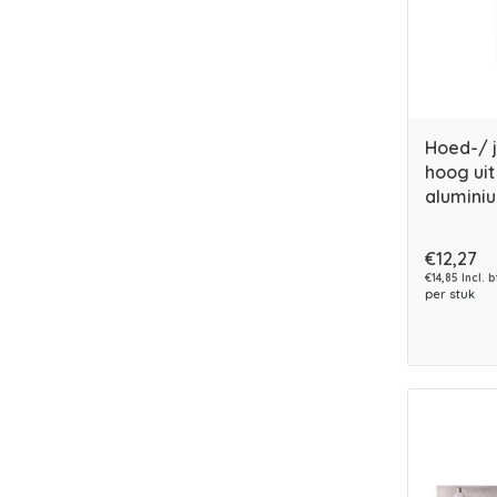
Hoed-/ 
hoog ui
alumini
€12,27
€14,85 Incl. 
per stuk