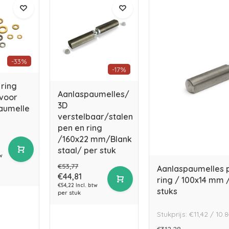
-33%
-17%
 ring
Aanlaspaumelles/
 voor
3D
aumelle
verstelbaar/stalen
pen en ring
/160x22 mm/Blank
staal/ per stuk
tw
€53,77
Aanlaspaumelles p
€44,81
ring / 100x14 mm /
€54,22 Incl. btw
stuks
per stuk
Stukprijs: €11,42 / 10
€312,28