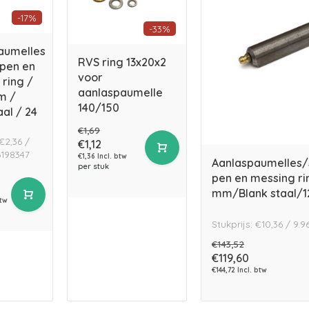
-17%
-33%
aumelles
RVS ring 13x20x2
 pen en
voor
ring /
aanlaspaumelle
m /
140/150
aal / 24
€1,69
 €2,36 /
€1,12
198347
€1,36 Incl. btw
Aanlaspaumelles/
per stuk
pen en messing ri
mm/Blank staal/1
btw
Stukprijs: €10,36 / 9.
€143,52
€119,60
€144,72 Incl. btw