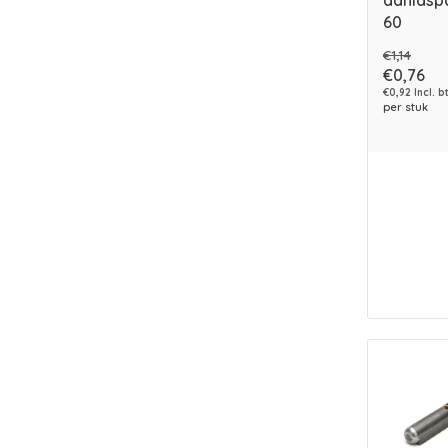
aanlasp
60
€1,14
€0,76
€0,92 Incl. b
per stuk