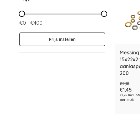
€0 - €400
Prijs instellen
Messing
15x22x2
aanlasp
200
€2,18
€1,45
€1,76 Incl. b
per stuk