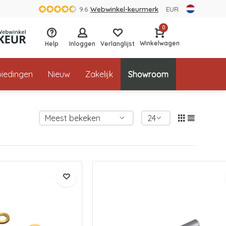
9.6
Webwinkel-keurmerk
EUR
0
Winkelwagen
Help
Inloggen
Verlanglijst
iedingen
Nieuw
Zakelijk
Showroom