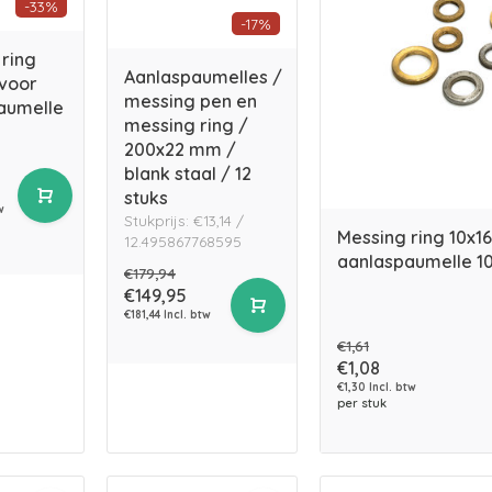
-33%
-17%
 ring
Aanlaspaumelles /
 voor
messing pen en
aumelle
messing ring /
200x22 mm /
blank staal / 12
stuks
w
Stukprijs: €13,14 /
Messing ring 10x1
12.495867768595
aanlaspaumelle 1
€179,94
€149,95
€181,44 Incl. btw
€1,61
€1,08
€1,30 Incl. btw
per stuk