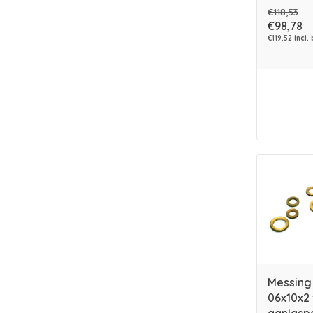
€118,53
€98,78
€119,52 Incl.
Messing
06x10x2