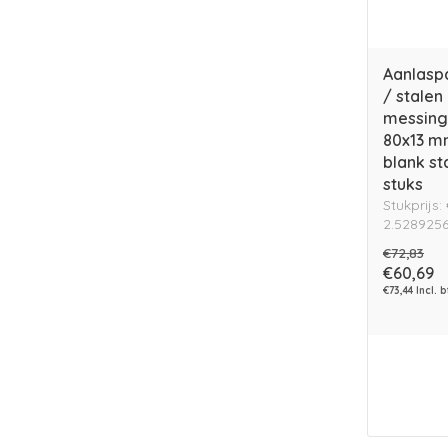
Aanlasp
/ stalen
messing 
80x13 m
blank st
stuks
Stukprijs:
2.5289256
€72,83
€60,69
€73,44 Incl. 