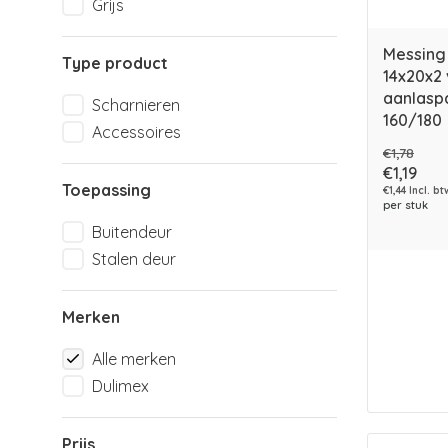
Grijs
Messing
Type product
14x20x2
aanlasp
Scharnieren
160/180
Accessoires
€1,78
€1,19
Toepassing
€1,44 Incl. bt
per stuk
Buitendeur
Stalen deur
Merken
Alle merken
Dulimex
Prijs