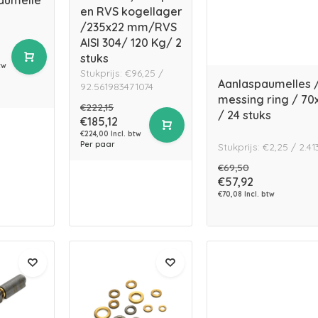
aumelle
en RVS kogellager
/235x22 mm/RVS
AISI 304/ 120 Kg/ 2
stuks
tw
Stukprijs: €96,25 /
Aanlaspaumelles /
92.561983471074
messing ring / 70
€222,15
/ 24 stuks
€185,12
€224,00 Incl. btw
Per paar
Stukprijs: €2,25 / 2.
€69,50
€57,92
€70,08 Incl. btw