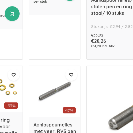
Aanlaspaumelles/
per stuk
stalen pen en rin
staal/ 10 stuks
 btw
Stukprijs: €2,94 / 2.
€33,92
€28,26
€34,20 Incl. btw
-33%
-17%
 ring
Aanlaspaumelles
 voor
met veer, RVS pen