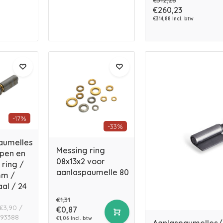
€260,23
€314,88 Incl. btw
-17%
-33%
aumelles
Messing ring
 pen en
08x13x2 voor
ring /
aanlaspaumelle 80
mm /
aal / 24
€1,31
 €3,90 /
€0,87
793388
€1,06 Incl. btw