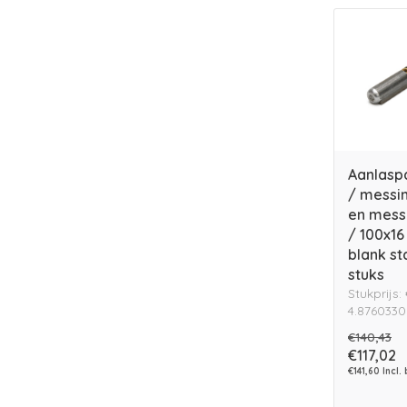
Aanlasp
/ messi
en mess
/ 100x1
blank st
stuks
Stukprijs:
4.8760330
€140,43
€117,02
€141,60 Incl.