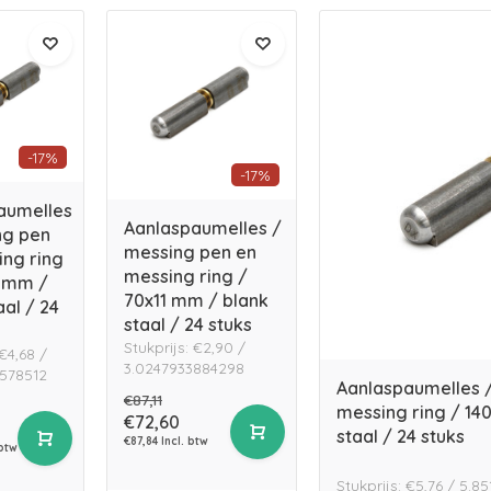
-17%
-17%
aumelles
Aanlaspaumelles /
ng pen
messing pen en
ing ring
messing ring /
6 mm /
70x11 mm / blank
aal / 24
staal / 24 stuks
Stukprijs: €2,90 /
 €4,68 /
3.0247933884298
578512
Aanlaspaumelles /
€87,11
messing ring / 14
€72,60
staal / 24 stuks
€87,84 Incl. btw
 btw
Stukprijs: €5,76 / 5.8