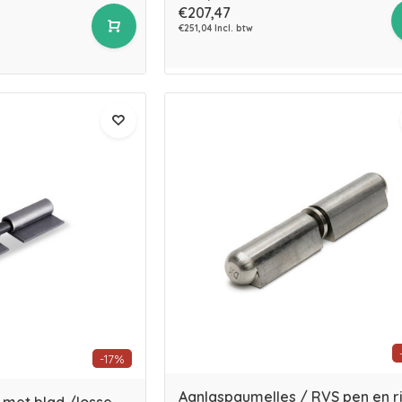
€207,47
€251,04 Incl. btw
-17%
Aanlaspaumelles / RVS pen en r