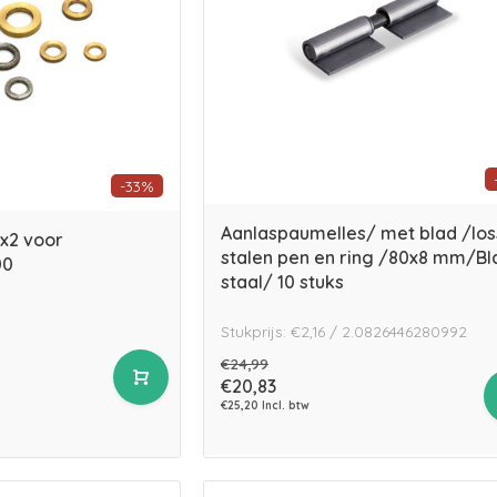
-33%
Aanlaspaumelles/ met blad /lo
6x2 voor
stalen pen en ring /80x8 mm/Bl
00
staal/ 10 stuks
Stukprijs: €2,16 / 2.0826446280992
€24,99
€20,83
€25,20 Incl. btw