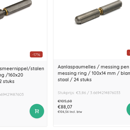
-17%
Aanlaspaumelles / messing pen
smeernippel/stalen
messing ring / 100x14 mm / bla
ng /160x20
staal / 24 stuks
2 stuks
Stukprijs: €3,86 / 3.6694214876033
9669421487603
€105,68
€88,07
€106,56 Incl. btw