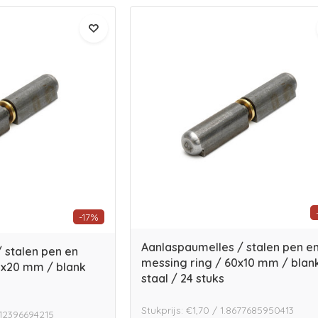
-17%
Aanlaspaumelles / stalen pen e
 stalen pen en
messing ring / 60x10 mm / blan
0x20 mm / blank
staal / 24 stuks
Stukprijs: €1,70 / 1.8677685950413
512396694215