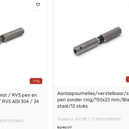
-17%
Aanlaspaumelles/verstelbaar/s
lat / RVS pen en
pen zonder ring/150x22 mm/Bl
 RVS AISI 304 / 24
staal/12 stuks
Stukprijs: €17,98 / 17.289256198347
.842975206612
€248,97