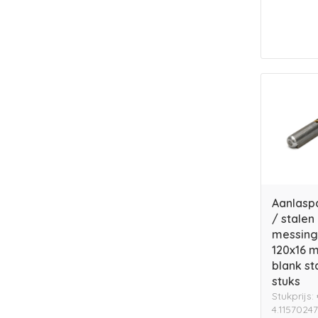
Aanlasp
/ stalen
messing 
120x16 
blank st
stuks
Stukprijs:
4.1157024