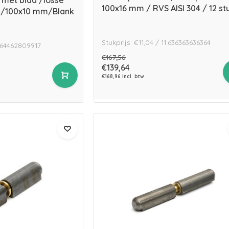
 met blad /losse
100x16 mm / RVS AISI 304 / 12 st
g /100x10 mm/Blank
Stukprijs: €11,04 / 11.636363636364
8264462809917
€167,56
€139,64
€168,96 Incl. btw