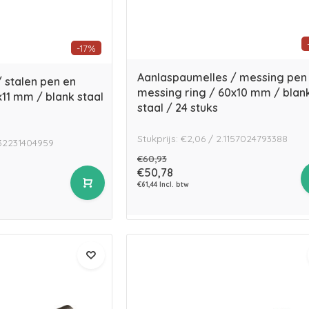
-17%
Aanlaspaumelles / messing pen
 stalen pen en
messing ring / 60x10 mm / blan
x11 mm / blank staal
staal / 24 stuks
Stukprijs: €2,06 / 2.1157024793388
4132231404959
€60,93
€50,78
€61,44 Incl. btw