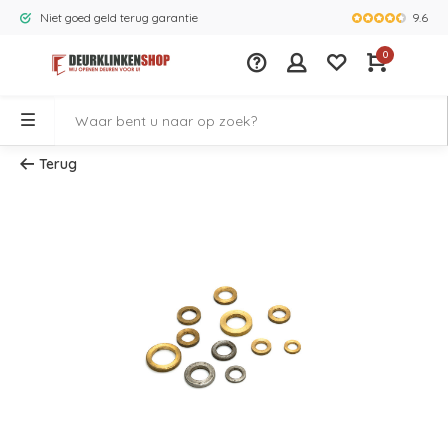
9.6
Niet goed geld terug garantie
Grootste ass
0
Terug