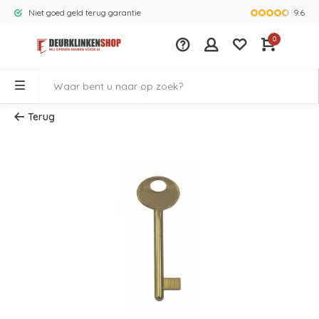
9.6
Niet goed geld terug garantie
Grootste ass
0
Terug