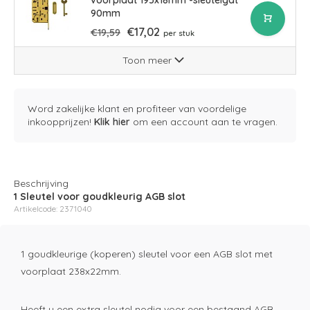
voorplaat 195x18mm -sleutelgat
90mm
€17,02
€19,59
per stuk
Toon meer
Word zakelijke klant en profiteer van voordelige
inkoopprijzen!
Klik hier
om een account aan te vragen.
Beschrijving
1 Sleutel voor goudkleurig AGB slot
Artikelcode: 2371040
1 goudkleurige (koperen) sleutel voor een AGB slot met
voorplaat 238x22mm.
Heeft u een extra sleutel nodig voor een bestaand AGB