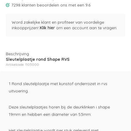
7298 klanten beoordelen ons met een 9.6
Word zakelijke klant en profiteer van voordelige
inkoopprijzen!
Klik hier
om een account aan te vragen.
Beschrijving
Sleutelplaatje rond Shape RVS
Artikelcode: 1105000
1 Rond sleutelplaatje met kunstof onderrozet in rvs
uitvoering.
Deze sleutelplaatjes horen bij de deurklinken i shape
19mm en hebben een diameter van 53mm.
Het sleutelplaatje wordt per stuk geleverd met