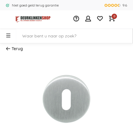
9.6
Niet goed geld terug garantie
Grootste ass
0
Terug