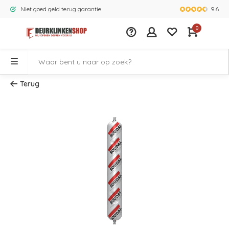
9.6
Niet goed geld terug garantie
Grootste ass
0
Terug