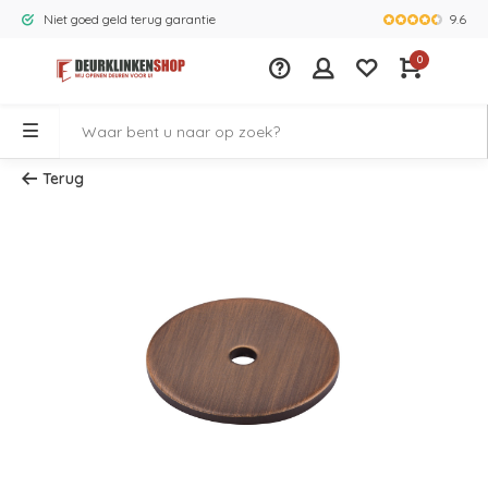
9.6
Niet goed geld terug garantie
Grootste ass
0
Terug