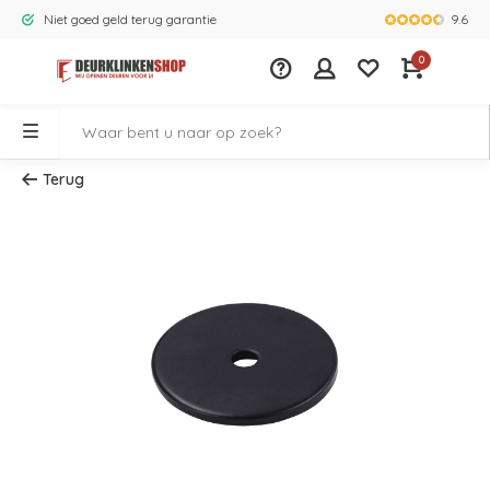
9.6
Niet goed geld terug garantie
Grootste ass
0
Terug