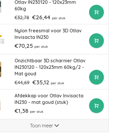
Otlav IN230120 - 120x23mm
60kg
€26,44
€32,78
per stuk
Nylon freesmal voor 3D Otlav
Invisacta IN230
€70,25
per stuk
Onzichtbaar 3D scharnier Otlav
IN230120 - 120x23mm 60kg/2 -
Mat goud
€35,12
€44,69
per stuk
Afdekkap voor Otlav Invisacta
IN230 - mat goud (stuk)
€1,38
per stuk
Toon meer