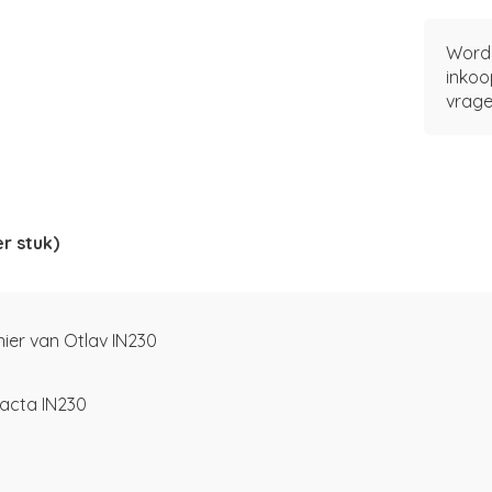
Word 
inkoo
vrage
r stuk)
nier van Otlav IN230
sacta IN230