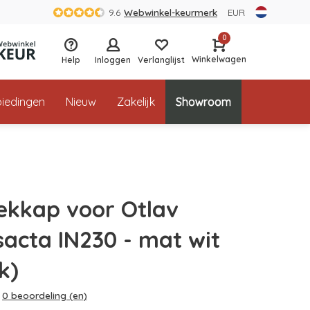
9.6
Webwinkel-keurmerk
EUR
0
Winkelwagen
Help
Inloggen
Verlanglijst
iedingen
Nieuw
Zakelijk
Showroom
ekkap voor Otlav
sacta IN230 - mat wit
k)
0 beoordeling (en)