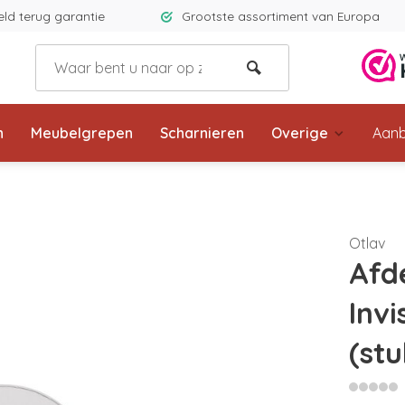
eld terug garantie
Grootste assortiment van Europa
n
Meubelgrepen
Scharnieren
Overige
Aanb
Otlav
Afd
Invi
(stu