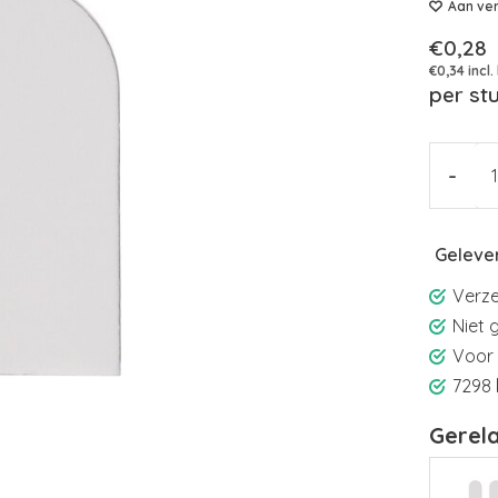
Aan ver
€0,28
€0,34 incl.
per st
-
Gelever
Verze
Niet 
Voor 
7298 
Gerel