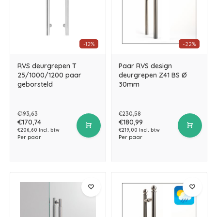
-12%
-22%
RVS deurgrepen T
Paar RVS design
25/1000/1200 paar
deurgrepen Z41 BS Ø
geborsteld
30mm
€193,63
€230,58
€170,74
€180,99
€206,60 Incl. btw
€219,00 Incl. btw
Per paar
Per paar