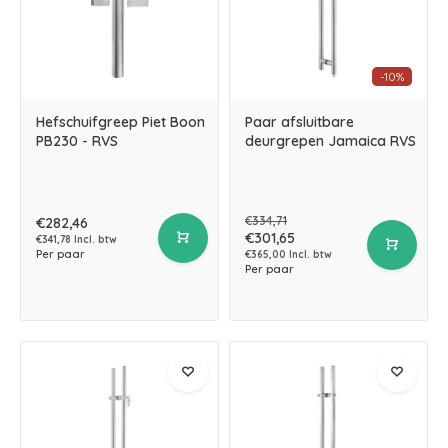
-10%
Hefschuifgreep Piet Boon
Paar afsluitbare
PB230 - RVS
deurgrepen Jamaica RVS
€334,71
€282,46
€301,65
€341,78 Incl. btw
Per paar
€365,00 Incl. btw
Per paar