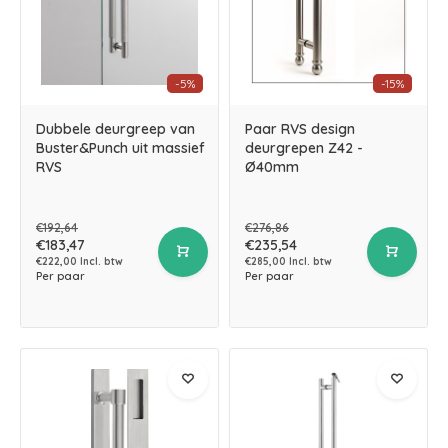
-5%
-15%
Dubbele deurgreep van
Paar RVS design
Buster&Punch uit massief
deurgrepen Z42 -
RVS
Ø40mm
€192,64
€276,86
€183,47
€235,54
€222,00 Incl. btw
€285,00 Incl. btw
Per paar
Per paar