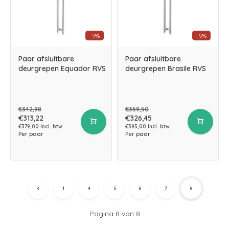
-9%
-9%
Paar afsluitbare
Paar afsluitbare
deurgrepen Equador RVS
deurgrepen Brasile RVS
€342,98
€359,50
€313,22
€326,45
€379,00 Incl. btw
€395,00 Incl. btw
Per paar
Per paar
1
4
5
6
7
8
Pagina 8 van 8