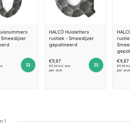
Huisnummers
HALCÖ Huisletters
HALCÖ
- Smeedijzer
rustiek - Smeedijzer
rustie
eerd
gepatineerd
Smeed
gepat
€9,87
€9,87
tw
€11,94 Incl. btw
€11,94 In
per stuk
per stuk
n 1