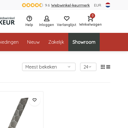
9.6
Webwinkel-keurmerk
EUR
0
Winkelwagen
Help
Inloggen
Verlanglijst
iedingen
Nieuw
Zakelijk
Showroom