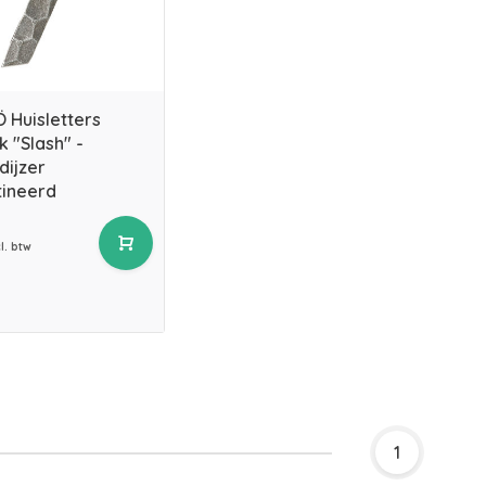
 Huisletters
k "Slash" -
ijzer
ineerd
cl. btw
1