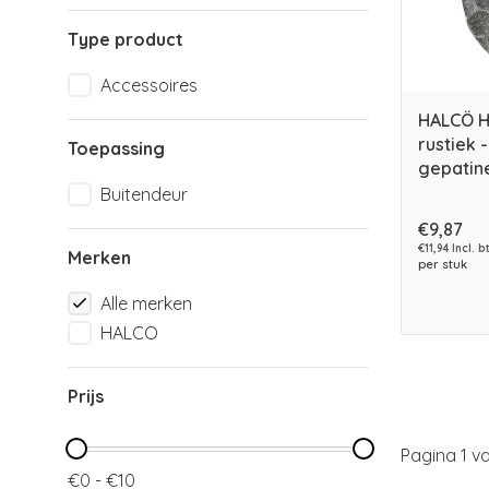
Type product
Accessoires
HALCÖ 
rustiek 
Toepassing
gepatin
Buitendeur
€9,87
€11,94 Incl. b
Merken
per stuk
Alle merken
HALCO
Prijs
Pagina 1 va
€0 - €10