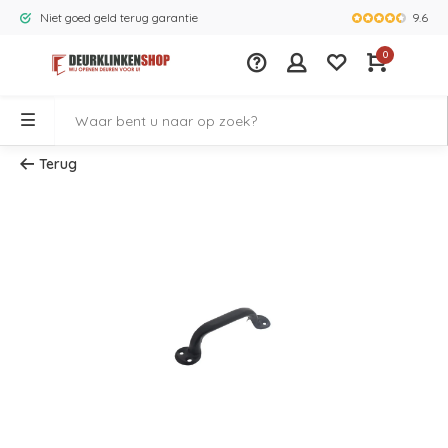
9.6
Niet goed geld terug garantie
Grootste ass
0
Terug