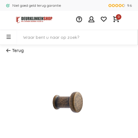
9.6
Niet goed geld terug garantie
Grootste ass
0
Terug