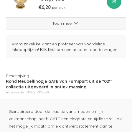
€6,28
per stuk
Toon meer
Word zakelijke klant en profiteer van voordelige
inkoopprijzen!
Klik hier
om een account aan te vragen.
Beschrijving
Rond Meubelknopje GATE van Furnipart uit de "021"
collectie uitgevoerd in antiek messing
Artikelcode: 549820018-39
Geïnspireerd
door
de
traditie
van
smeden
en
fijn
vakmanschap,
heeft
GATE
een
elegante
en
tijdloze
stijl
die
het
mogelijk
maakt
om
elk
ontwerpstatement
aan
te