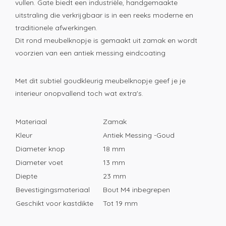
vullen.
Gate
biedt
een
industriële,
handgemaakte
uitstraling
die
verkrijgbaar
is
in
een
reeks
moderne
en
traditionele
afwerkingen.
Dit rond meubelknopje is gemaakt uit zamak en wordt
voorzien van een antiek messing eindcoating
Met dit subtiel goudkleurig meubelknopje geef je je
interieur onopvallend toch wat extra's.
Materiaal
Zamak
Kleur
Antiek Messing -Goud
Diameter knop
18 mm
Diameter voet
13 mm
Diepte
23 mm
Bevestigingsmateriaal
Bout M4 inbegrepen
Geschikt voor kastdikte
Tot 19 mm