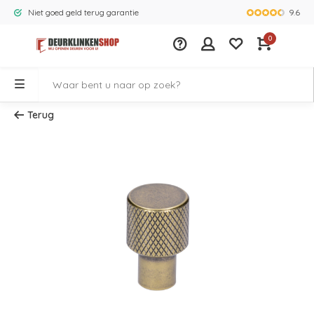
9.6
Niet goed geld terug garantie
Grootste ass
0
Terug